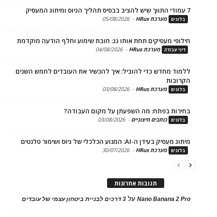
מערכת HRus
-
05/08/2026
ים
פי מעסיקים תחת אותו גג: חובת שימוע וחלף הודעה מוקדמת
מערכת HRus
-
04/08/2026
 עבודה
ד מחדש כדי להוביל: איך להכשיר את העובדים לחמש השנים
בות
מערכת HRus
-
03/08/2026
ים
ות בפתח: מה השפעתן על מקום העבודה?
כותבים חיצוניים
-
03/08/2026
ים
בעידן ה-AI: המנוע הכלכלי של גיוס ושימור טלנטים
מערכת HRus
-
30/07/2026
ים
תגובות אחרונות
על
Nano Banana 2
3 דרכים לבניית ביטחון עצמי של עובדים