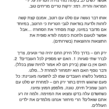
יח. רמז: ירקות טריים מריחים טוב.
נעשה עם סלט עם רוטב, אמנם קצת קשה
ת בוודאות לגבי הטריות כי הרוטב, במיוחד
במיונז, קצת מסתיר את הסחורה …אבל
ם ולחכות כיממה לוודא סופית את
ההוצאות (בשירותים).
בדרך כלל הירק החם יהיה טרי וטעים, צריך
לברר שתי סוגיות: 1. האם יש מספיק לכל העובדים? 2.
ו שמן (בירק חם לא אמור להיות שמן בכלל).
 האם הוא יתמחזר למחרת ל…סלט.
הו העובדים שמו לב לתופעה מעניינת: כל
 תירס בתור ירק חם – למחרת יש סלט עם
 תירס, טונה, מלפפון חמוץ ומיונז.
ה בדקו ומצאו את המזימה. ולמה זה רע
ם? הרי מיחזור אנחנו מלמדים את ילדינו