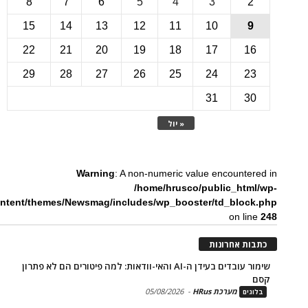
8
7
6
5
4
3
15
14
13
12
11
10
22
21
20
19
18
17
1
29
28
27
26
25
24
2
31
3
« יול
Warning
: A non-numeric value encounte
/home/hrusco/public_htm
content/themes/Newsmag/includes/wp_booster/td_bloc
on li
ת אחרונות
שימור עובדים בעידן ה-AI והאי-וודאות: למה פיטורים הם לא פתרון
מערכת HRus
-
05/08/2026
ים