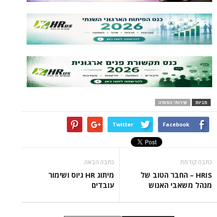
תי הסעדה
Twitter
Face
כתבה הבאה
 החבר הטוב של
מיתוג HR גיוס ושימור
י האנוש
עובדים