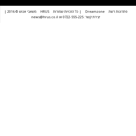
שת
Dreamzone
| כל הזכויות שמורות
HRUS
משאבי אנוש © 2016 |
יצירת קשר: 0722-555-225 או news@hrus.co.il