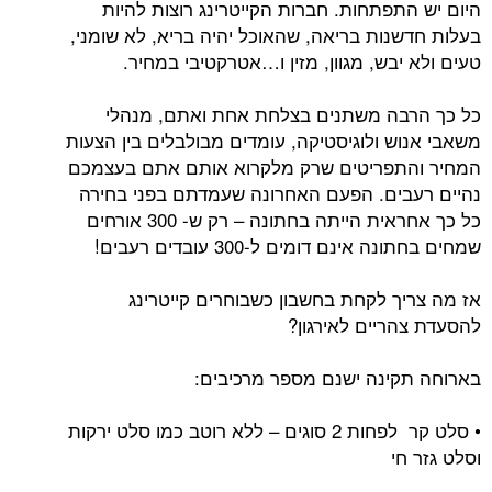
תפתחות. חברות הקייטרינג רוצות להיות
נות בריאה, שהאוכל יהיה בריא, לא שומני,
בש, מגוון, מזין ו…אטרקטיבי במחיר.
בה משתנים בצלחת אחת ואתם, מנהלי
ש ולוגיסטיקה, עומדים מבולבלים בין הצעות
תפריטים שרק מלקרוא אותם אתם בעצמכם
ים. הפעם האחרונה שעמדתם בפני בחירה
כל כך אחראית הייתה בחתונה – רק ש- 300 אורחים
ינם דומים ל-300 עובדים רעבים!
ך לקחת בחשבון כשבוחרים קייטרינג
ריים לאירגון?
ינה ישנם מספר מרכיבים:
• סלט קר לפחות 2 סוגים – ללא רוטב כמו סלט ירקות
י