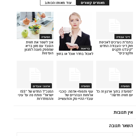
מאמרים קשורים
עוד מאותו הכותב
הסעדה
 לאכיפת
איך לשפר את חווית
ה החדש:
העובד עם מזון בריא
שמספק מענה למגוון
בריאות
העדפות
לאכול בחדר אוכל או בחוץ
הסעדה
ארגוני עובדים
גון זה כל
עוף ותפוחי-אדמה: כוכבי
המנכ"ל החדש של "ISS
"
ארוחות הצהריים של
ישראל" פותח פה על עיני
עובדי ההיי-טק והתעשייה
וההסתדרות
ה