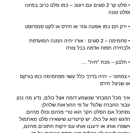
• סלט קר 2 סוגים עם רוטב – כמו סלט כרוב במיונז
מו אפונה וגזר או תירס או לקט סנפרוסט
• פחמימה – 2 סוגים : אורז יהיה המנה המועדפת
פוח אדמה בכל צורה
 מנת "חיה" …
– יהיה בדרך כלל עשוי מפחמימה כמו בורקס
ירס
מבחר שנשמע דומה אצל כולם, נדע מה נכון
ה שלנו? על פי ההוראות שלהלן:
הסלט הקר הוא טרי מהיום וכולו מהיום.
ל כולו, יש קייטרינג שישאירו סלט מאתמול
ו או ירעננו אותו עם ירקות חתוכים מהיום,
 לב בקלות מהי מידת הטריות על ידי