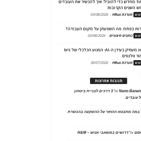
ד מחדש כדי להוביל: איך להכשיר את העובדים
ש השנים הקרובות
מערכת HRus
-
03/08/2026
גים
ות בפתח: מה השפעתן על מקום העבודה?
כותבים חיצוניים
-
03/08/2026
גים
מיתוג מעסיק בעידן ה-AI: המנוע הכלכלי של גיוס
ור טלנטים
מערכת HRus
-
30/07/2026
גים
תגובות אחרונות
Nano Banan
על
3 דרכים לבניית ביטחון
 עובדים
במה מתבטא ההחזר על ההשקעה בהכשרת
אסם
על
דרושים במשאבי אנוש – H&M