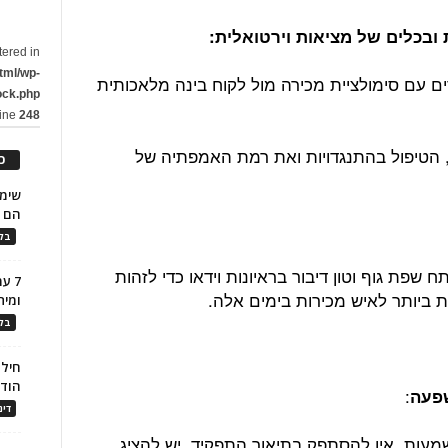
tered in
tml/wp-
ים עם סימולציית מכירה מול לקוח בינה מלאכותית
ock.php
line
248
הטיפול בהתנגדויות ואת רמת האמפתיה של
כ
הם ל
בלו
שפת גוף וטון דיבור בראיונות וידאו כדי לזהות
7 ע
ת ביותר לאיש מכירות בימים אלה.
ומית
בלו
חילו
הוד
:
דינ
מעות. אין להסתפק בתיאור התפקיד. יש להציג