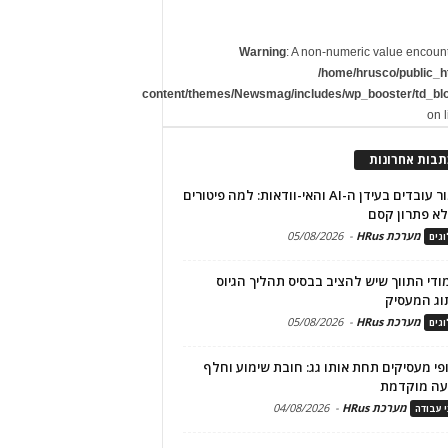
Warning
: A non-numeric value encoun
/home/hrusco/public_h
content/themes/Newsmag/includes/wp_booster/td_bl
on 
תבות אחרונות
שימור עובדים בעידן ה-AI והאי-וודאות: למה פיטורים
א פתרון קסם
מערכת HRus
-
05/08/2026
גים
מודי התווך שיש להציב בבסיס תהליך הגיוס
וג המעסיק
מערכת HRus
-
05/08/2026
גים
פי מעסיקים תחת אותו גג: חובת שימוע וחלף
עה מוקדמת
מערכת HRus
-
04/08/2026
י עבודה