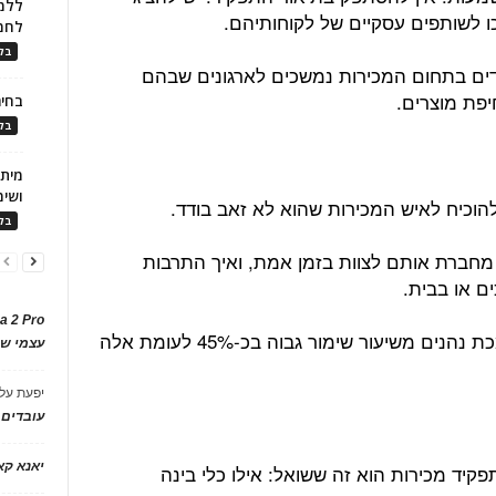
ללמו
כו לשותפים עסקיים של לקוחותיהם.
לחמ
בלו
דים בתחום המכירות נמשכים לארגונים שבהם
יפת מוצרים.
בחיר
בלו
ושימ
הוכיח לאיש המכירות שהוא לא זאב בודד.
בלו
 מחברת אותם לצוות בזמן אמת, ואיך התרבות
ם או בבית.
a 2 Pro
ארגונים שמציעים קהילה דיגיטלית תומכת נהנים משיעור שימור גבוה בכ-45% לעומת אלה
עצמי של
יפעת
על
עובדים
יאנא ק
יד מכירות הוא זה ששואל: אילו כלי בינה