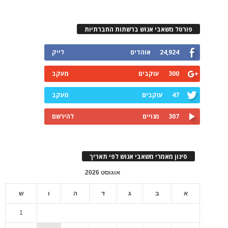
פורטל משאבי אנוש ברשתות החברתיות
24,924
אוהדים
לייק
300
עוקבים
מעקב
47
עוקבים
מעקב
307
מנויים
להירשם
סינון מאמרי משאבי אנוש לפי תאריך
אוגוסט 2026
א
ב
ג
ד
ה
ו
ש
1