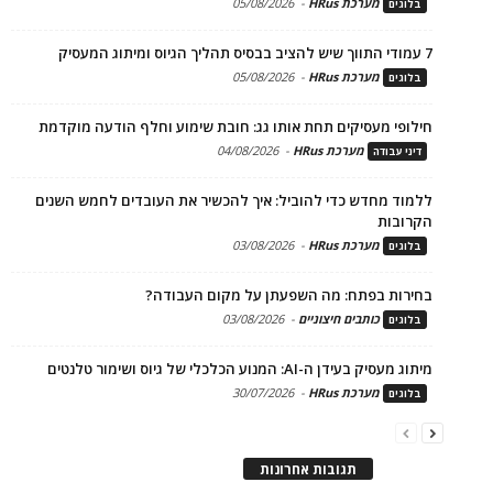
מערכת HRus
-
05/08/2026
בלוגים
7 עמודי התווך שיש להציב בבסיס תהליך הגיוס ומיתוג המעסיק
מערכת HRus
-
05/08/2026
בלוגים
חילופי מעסיקים תחת אותו גג: חובת שימוע וחלף הודעה מוקדמת
מערכת HRus
-
04/08/2026
דיני עבודה
ללמוד מחדש כדי להוביל: איך להכשיר את העובדים לחמש השנים
הקרובות
מערכת HRus
-
03/08/2026
בלוגים
בחירות בפתח: מה השפעתן על מקום העבודה?
כותבים חיצוניים
-
03/08/2026
בלוגים
מיתוג מעסיק בעידן ה-AI: המנוע הכלכלי של גיוס ושימור טלנטים
מערכת HRus
-
30/07/2026
בלוגים
תגובות אחרונות