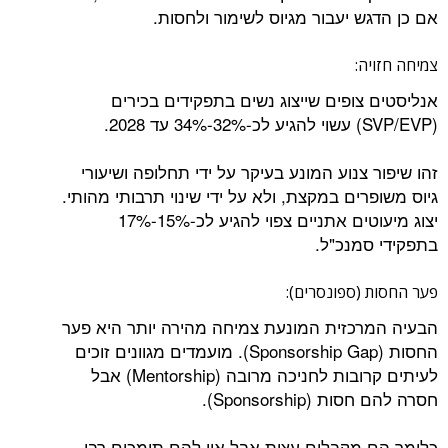
אם כן הדגש יעבור מגיוס לשימור ולחסות.
צמיחה חזויה:
אנליסטים צופים שייצוג נשים בתפקידים בכירים
(SVP/EVP) עשוי להגיע לכ-32%-34% עד 2028.
זהו שיפור צנוע המונע בעיקר על ידי תחלופה ושיעורי
גיוס משופרים במקצת, ולא על ידי שינוי תרבותי מהותי.
יצוג מיעוטים אתניים צפוי להגיע לכ-15%-17%
בתפקידי סמנכ"ל.
פער החסות (ספונסרים):
הבעיה המרכזית המונעת צמיחה מהירה יותר היא פער
החסות (Sponsorship Gap). מועמדים מגוונים זוכים
לעיתים קרובות לחניכה מרובה (Mentorship) אבל
חסרה להם חסות (Sponsorship).
כלומר הם מקבלים עצות אבל אין להם תומכים רבי