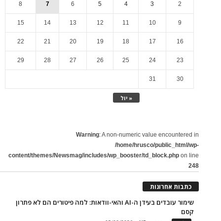
8
7
6
5
4
3
2
15
14
13
12
11
10
9
22
21
20
19
18
17
16
29
28
27
26
25
24
23
31
30
« יול
Warning
: A non-numeric value encountered in
/home/hrusco/public_html/wp-
content/themes/Newsmag/includes/wp_booster/td_block.php
on line
248
כתבות אחרונות
שימור עובדים בעידן ה-AI והאי-וודאות: למה פיטורים הם לא פתרון
קסם