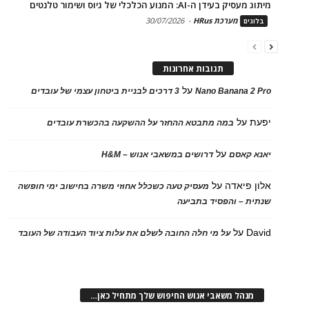
מיתוג מעסיק בעידן ה-AI: המנוע הכלכלי של גיוס ושימור טלנטים
מערכת HRus
-
30/07/2026
בלוגים
תגובות אחרונות
על
Nano Banana 2 Pro
3 דרכים לבניית ביטחון עצמי של עובדים
יפעת
על
במה מתבטא ההחזר על ההשקעה בהכשרת עובדים
על
יאנא קאסם
דרושים במשאבי אנוש – H&M
אלון פיאדה
על
מעסיק טעה כשכלל אחוזי משרה בחישוב ימי חופשה
שנתית – והפסיד בתביעה
David
על
על מי חלה החובה לשלם את עלות ציוד העבודה של העובד
מנהל משאבי אנוש החיפוש שלך מתחיל כאן…