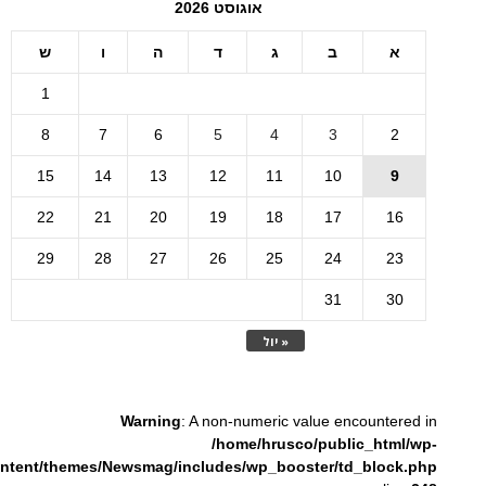
אוגוסט 2026
א
ב
ג
ד
ה
ו
ש
1
8
7
6
5
4
3
2
15
14
13
12
11
10
9
22
21
20
19
18
17
16
29
28
27
26
25
24
23
31
30
« יול
Warning
: A non-numeric value encountered in
/home/hrusco/public_html/wp-
ntent/themes/Newsmag/includes/wp_booster/td_block.php