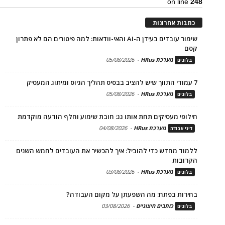
on line
248
כתבות אחרונות
שימור עובדים בעידן ה-AI והאי-וודאות: למה פיטורים הם לא פתרון
קסם
מערכת HRus
-
05/08/2026
בלוגים
7 עמודי התווך שיש להציב בבסיס תהליך הגיוס ומיתוג המעסיק
מערכת HRus
-
05/08/2026
בלוגים
חילופי מעסיקים תחת אותו גג: חובת שימוע וחלף הודעה מוקדמת
מערכת HRus
-
04/08/2026
דיני עבודה
ללמוד מחדש כדי להוביל: איך להכשיר את העובדים לחמש השנים
הקרובות
מערכת HRus
-
03/08/2026
בלוגים
בחירות בפתח: מה השפעתן על מקום העבודה?
כותבים חיצוניים
-
03/08/2026
בלוגים