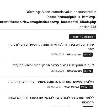
Warning
: A non-numeric value encountered in
/home/hrusco/public_html/wp-
ntent/themes/Newsmag/includes/wp_booster/td_block.php
on line
248
כתבות אחרונות
שימור עובדים בעידן ה-AI והאי-וודאות: למה פיטורים הם לא פתרון
קסם
מערכת HRus
-
05/08/2026
בלוגים
7 עמודי התווך שיש להציב בבסיס תהליך הגיוס ומיתוג המעסיק
מערכת HRus
-
05/08/2026
בלוגים
חילופי מעסיקים תחת אותו גג: חובת שימוע וחלף הודעה מוקדמת
מערכת HRus
-
04/08/2026
דיני עבודה
ללמוד מחדש כדי להוביל: איך להכשיר את העובדים לחמש השנים
הקרובות