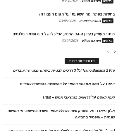
מערכת HRus
-
03/08/2026
בלוגים
בחירות בפתח: מה השפעתן על מקום העבודה?
כותבים חיצוניים
-
03/08/2026
בלוגים
מיתוג מעסיק בעידן ה-AI: המנוע הכלכלי של גיוס ושימור טלנטים
מערכת HRus
-
30/07/2026
בלוגים
תגובות אחרונות
על
Nano Banana 2 Pro
3 דרכים לבניית ביטחון עצמי של עובדים
יפעת
על
במה מתבטא ההחזר על ההשקעה בהכשרת עובדים
על
יאנא קאסם
דרושים במשאבי אנוש – H&M
אלון פיאדה
על
מעסיק טעה כשכלל אחוזי משרה בחישוב ימי חופשה
שנתית – והפסיד בתביעה
David
על
על מי חלה החובה לשלם את עלות ציוד העבודה של העובד