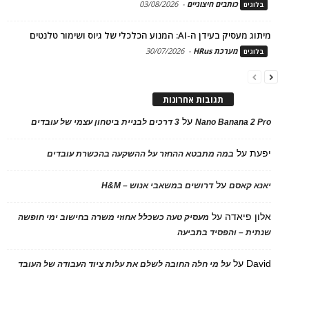
כותבים חיצוניים
-
03/08/2026
בלוגים
מיתוג מעסיק בעידן ה-AI: המנוע הכלכלי של גיוס ושימור טלנטים
מערכת HRus
-
30/07/2026
בלוגים
תגובות אחרונות
על
Nano Banana 2 Pro
3 דרכים לבניית ביטחון עצמי של עובדים
יפעת
על
במה מתבטא ההחזר על ההשקעה בהכשרת עובדים
על
יאנא קאסם
דרושים במשאבי אנוש – H&M
אלון פיאדה
על
מעסיק טעה כשכלל אחוזי משרה בחישוב ימי חופשה
שנתית – והפסיד בתביעה
David
על
על מי חלה החובה לשלם את עלות ציוד העבודה של העובד