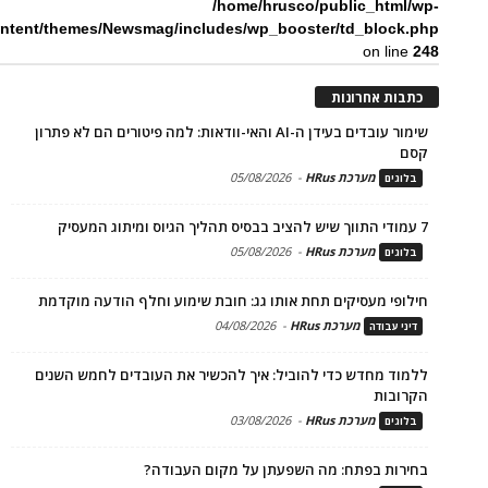
/home/hrusco/public_html/wp-
ntent/themes/Newsmag/includes/wp_booster/td_block.php
on line
248
כתבות אחרונות
שימור עובדים בעידן ה-AI והאי-וודאות: למה פיטורים הם לא פתרון
קסם
מערכת HRus
-
05/08/2026
בלוגים
7 עמודי התווך שיש להציב בבסיס תהליך הגיוס ומיתוג המעסיק
מערכת HRus
-
05/08/2026
בלוגים
חילופי מעסיקים תחת אותו גג: חובת שימוע וחלף הודעה מוקדמת
מערכת HRus
-
04/08/2026
דיני עבודה
ללמוד מחדש כדי להוביל: איך להכשיר את העובדים לחמש השנים
הקרובות
מערכת HRus
-
03/08/2026
בלוגים
בחירות בפתח: מה השפעתן על מקום העבודה?