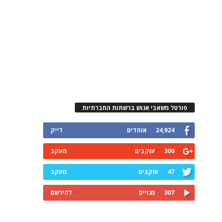
פורטל משאבי אנוש ברשתות החברתיות
24,924
אוהדים
לייק
300
עוקבים
מעקב
47
עוקבים
מעקב
307
מנויים
להירשם