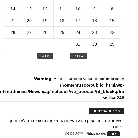
14
13
12
11
10
9
8
21
20
19
18
17
16
15
28
27
26
25
24
23
22
31
30
29
« נוב
ינו »
Warning
: A non-numeric value encountered in
/home/hrusco/public_html/wp-
ntent/themes/Newsmag/includes/wp_booster/td_block.php
on line
248
כתבות אחרונות
שימור עובדים בעידן ה-AI והאי-וודאות: למה פיטורים הם לא פתרון
קסם
מערכת HRus
-
05/08/2026
בלוגים