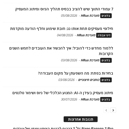
7 עמודי התווך שיש להציב בבסיס תהליך הגיוס ומיתוג המעסיק
מערכת HRus
-
05/08/2026
בלוגים
חילופי מעסיקים תחת אותו גג: חובת שימוע וחלף הודעה מוקדמת
מערכת HRus
-
04/08/2026
דיני עבודה
ללמוד מחדש כדי להוביל: איך להכשיר את העובדים לחמש השנים
הקרובות
מערכת HRus
-
03/08/2026
בלוגים
בחירות בפתח: מה השפעתן על מקום העבודה?
כותבים חיצוניים
-
03/08/2026
בלוגים
מיתוג מעסיק בעידן ה-AI: המנוע הכלכלי של גיוס ושימור טלנטים
מערכת HRus
-
30/07/2026
בלוגים
תגובות אחרונות
על
Nano Banana 2 Pro
3 דרכים לבניית ביטחון עצמי של עובדים