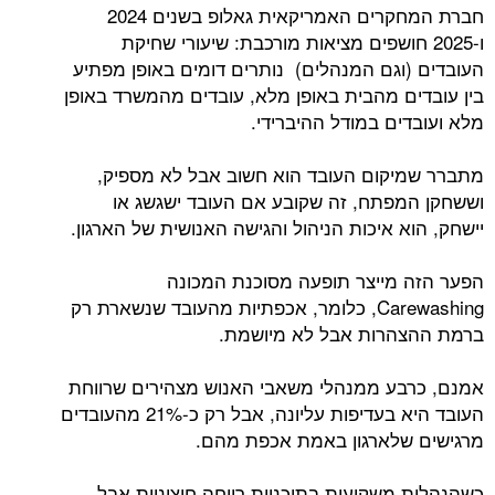
חברת המחקרים האמריקאית גאלופ בשנים 2024
ו-2025 חושפים מציאות מורכבת: שיעורי שחיקת
העובדים (וגם המנהלים) נותרים דומים באופן מפתיע
בין עובדים מהבית באופן מלא, עובדים מהמשרד באופן
מלא ועובדים במודל ההיברידי.
מתברר שמיקום העובד הוא חשוב אבל לא מספיק,
וששחקן המפתח, זה שקובע אם העובד ישגשג או
יישחק, הוא איכות הניהול והגישה האנושית של הארגון.
הפער הזה מייצר תופעה מסוכנת המכונה
Carewashing, כלומר, אכפתיות מהעובד שנשארת רק
ברמת ההצהרות אבל לא מיושמת.
אמנם, כרבע ממנהלי משאבי האנוש מצהירים שרווחת
העובד היא בעדיפות עליונה, אבל רק כ-21% מהעובדים
מרגישים שלארגון באמת אכפת מהם.
כשהנהלות משקיעות בתוכניות רווחה חיצוניות אבל