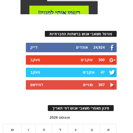
פורטל משאבי אנוש ברשתות החברתיות
24,924
אוהדים
לייק
300
עוקבים
מעקב
47
עוקבים
מעקב
307
מנויים
להירשם
סינון מאמרי משאבי אנוש לפי תאריך
אוגוסט 2026
א
ב
ג
ד
ה
ו
ש