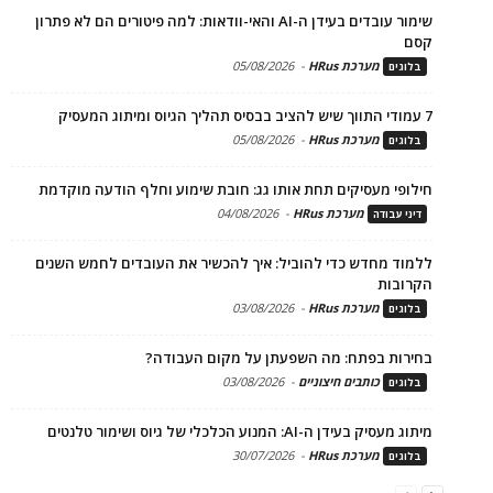
שימור עובדים בעידן ה-AI והאי-וודאות: למה פיטורים הם לא פתרון
קסם
מערכת HRus
-
05/08/2026
בלוגים
7 עמודי התווך שיש להציב בבסיס תהליך הגיוס ומיתוג המעסיק
מערכת HRus
-
05/08/2026
בלוגים
חילופי מעסיקים תחת אותו גג: חובת שימוע וחלף הודעה מוקדמת
מערכת HRus
-
04/08/2026
דיני עבודה
ללמוד מחדש כדי להוביל: איך להכשיר את העובדים לחמש השנים
הקרובות
מערכת HRus
-
03/08/2026
בלוגים
בחירות בפתח: מה השפעתן על מקום העבודה?
כותבים חיצוניים
-
03/08/2026
בלוגים
מיתוג מעסיק בעידן ה-AI: המנוע הכלכלי של גיוס ושימור טלנטים
מערכת HRus
-
30/07/2026
בלוגים