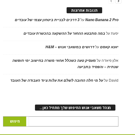
תגובות אחרונות
Nano Banana 2 Pro
על
3 דרכים לבניית ביטחון עצמי של עובדים
יפעת
על
במה מתבטא ההחזר על ההשקעה בהכשרת עובדים
יאנא קאסם
על
דרושים במשאבי אנוש – H&M
אלון פיאדה
על
מעסיק טעה כשכלל אחוזי משרה בחישוב ימי חופשה
שנתית – והפסיד בתביעה
David
על
על מי חלה החובה לשלם את עלות ציוד העבודה של העובד
מנהל משאבי אנוש החיפוש שלך מתחיל כאן…