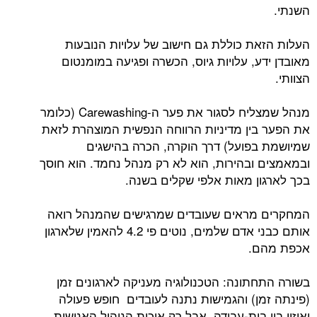
השנתי.
העלות הזאת כוללת גם חישוב של עלויות הנובעות
מאובדן ידע, עלויות גיוס, הכשרה ופגיעה במומנטום
הצוותי.
מנהל שמצליח לסגור את פער ה-Carewashing (כלומר
את הפער בין מדיניות הרווחה הנפשית המוצהרת לזאת
שמיושמת בפועל) דרך הוקרה, הכרה בהישגים
ובמאמצים ובהירות, הוא לא רק מנהל נחמד. הוא חוסך
בכך לארגון מאות אלפי שקלים בשנה.
המחקרים מראים שעובדים שמרגישים שהמנהל רואה
אותם כבני אדם שלמים, נוטים פי 4.2 להאמין שלארגון
אכפת מהם.
בשורה התחתונה: הטכנולוגיה מעניקה לארגונים זמן
(פינתה זמן) והגמישות נתנה לעובדים חופש פעולה
ואיזון בין בית-עבודה, אבל רק איכות הניהול האנושית