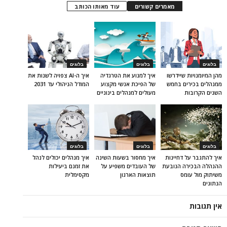
מאמרים קשורים
עוד מאותו הכותב
בלוגים
בלוגים
בלוגים
מהן המיומנויות שיידרשו
איך למנוע את הטרגדיה
איך ה-AI צפויה לשנות את
ממנהלים בכירים בחמש
של הפיכת אנשי מקצוע
המודל הניהולי עד 2031
השנים הקרובות
מעולים למנהלים בינוניים
בלוגים
בלוגים
בלוגים
איך להתגבר על דחיינות
איך מחסור בשעות השינה
איך מנהלים יכולים לנהל
ההנהלה הבכירה הנובעת
של העובדים משפיע על
את זמנם ביעילות
משיתוק מול עומס
תוצאות הארגון
מקסימלית
הנתונים
אין תגובות