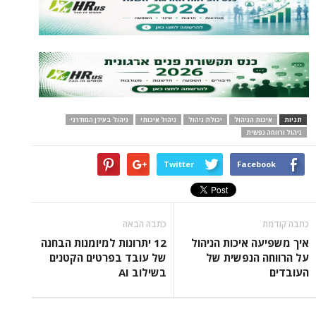
תגיות
איכות הניהול
יכולת ניהול
ניהול איכותי
ניהול בעידן המודרני
ניהול ורווחה נפשית
Twitter
Facebook
כתבה קודמת
כתבה הבאה
איך משפיעה איכות הניהול
12 יתרונות למיומנות הבחנה
על הרווחה הנפשית של
של עובד בפרטים הקטנים
העובדים
בשילוב AI