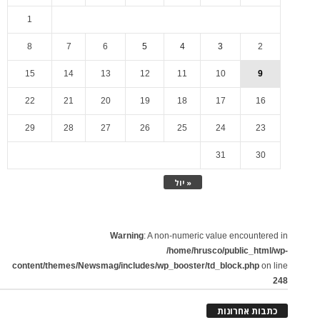
1
8
7
6
5
4
3
2
15
14
13
12
11
10
9
22
21
20
19
18
17
16
29
28
27
26
25
24
23
31
30
« יול
Warning
: A non-numeric value encountered in
/home/hrusco/public_html/wp-
content/themes/Newsmag/includes/wp_booster/td_block.php
on line
248
כתבות אחרונות