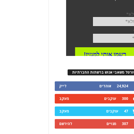
ורטל משאבי אנוש ברשתות החברתיות
24,924
אוהדים
לייק
300
עוקבים
מעקב
47
עוקבים
מעקב
307
מנויים
להירשם