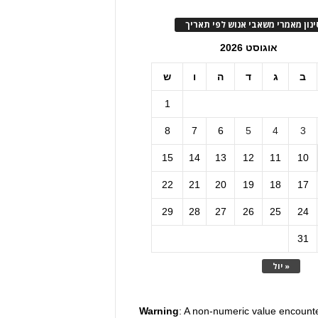
ינון מאמרי משאבי אנוש לפי תאריך
אוגוסט 2026
ב
ג
ד
ה
ו
ש
1
8
7
6
5
4
3
15
14
13
12
11
10
22
21
20
19
18
17
29
28
27
26
25
24
31
« יול
Warning
: A non-numeric value encount