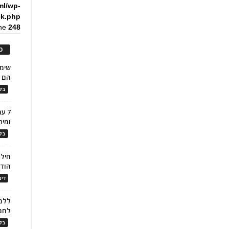
ml/wp-
ck.php
ine
248
כ
הם ל
בלו
7 ע
ומית
בלו
חילו
הוד
דינ
ללמו
לחמ
בלו