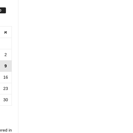
ס
א
2
9
16
23
30
ered in