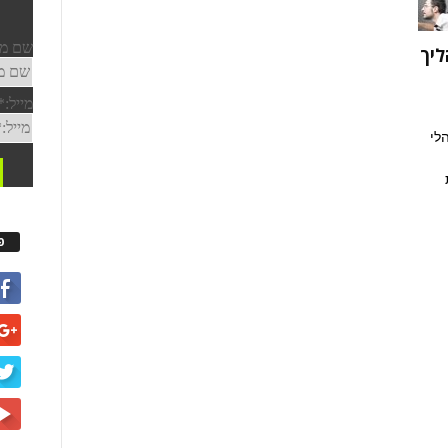
ליך
לי
פ