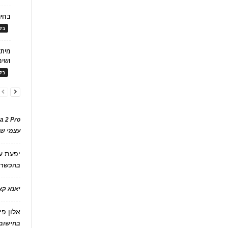
בחיר
בלו
ושימ
בלו
a 2 Pro
עצמי של
יפעת
ע
בהכשרת
יאנא ק
אלון פי
בחישוב 