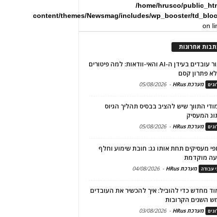
/home/hrusco/public_ht
content/themes/Newsmag/includes/wp_booster/td_blo
on l
תבות אחרונות
שימור עובדים בעידן ה-AI והאי-וודאות: למה פיטורים
א פתרון קסם
מערכת HRus
-
05/08/2026
גים
מודי התווך שיש להציב בבסיס תהליך הגיוס
וג המעסיק
מערכת HRus
-
05/08/2026
גים
פי מעסיקים תחת אותו גג: חובת שימוע וחלף
עה מוקדמת
מערכת HRus
-
04/08/2026
י עבודה
ד מחדש כדי להוביל: איך להכשיר את העובדים
ש השנים הקרובות
מערכת HRus
-
03/08/2026
גים