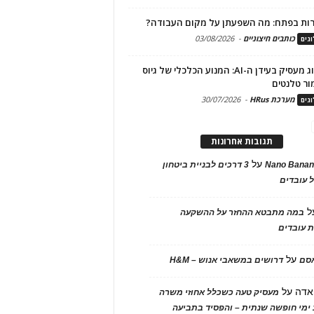
ות בפתח: מה השפעתן על מקום העבודה?
כותבים חיצוניים
-
03/08/2026
גים
מיתוג מעסיק בעידן ה-AI: המנוע הכלכלי של גיוס
ור טלנטים
מערכת HRus
-
30/07/2026
גים
תגובות אחרונות
על
Nano Banan
3 דרכים לבניית ביטחון
 עובדים
ל
במה מתבטא ההחזר על ההשקעה
 עובדים
על
אסם
דרושים במשאבי אנוש – H&M
אדה
על
מעסיק טעה כשכלל אחוזי משרה
ימי חופשה שנתית – והפסיד בתביעה