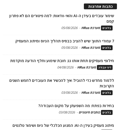
כתבות אחרונות
שימור עובדים בעידן ה-AI והאי-וודאות: למה פיטורים הם לא פתרון
קסם
מערכת HRus
-
05/08/2026
בלוגים
7 עמודי התווך שיש להציב בבסיס תהליך הגיוס ומיתוג המעסיק
מערכת HRus
-
05/08/2026
בלוגים
חילופי מעסיקים תחת אותו גג: חובת שימוע וחלף הודעה מוקדמת
מערכת HRus
-
04/08/2026
דיני עבודה
ללמוד מחדש כדי להוביל: איך להכשיר את העובדים לחמש השנים
הקרובות
מערכת HRus
-
03/08/2026
בלוגים
בחירות בפתח: מה השפעתן על מקום העבודה?
כותבים חיצוניים
-
03/08/2026
בלוגים
מיתוג מעסיק בעידן ה-AI: המנוע הכלכלי של גיוס ושימור טלנטים