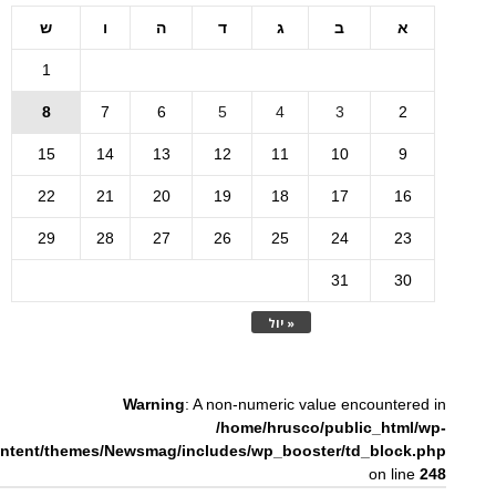
א
ב
ג
ד
ה
ו
ש
1
8
7
6
5
4
3
2
15
14
13
12
11
10
9
22
21
20
19
18
17
16
29
28
27
26
25
24
23
31
30
« יול
Warning
: A non-numeric value encountered in
/home/hrusco/public_html/wp-
ntent/themes/Newsmag/includes/wp_booster/td_block.php
on line
248