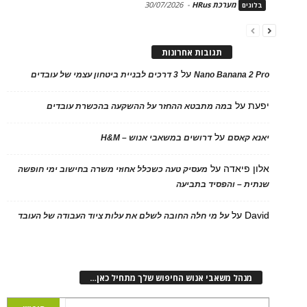
מערכת HRus
-
30/07/2026
בלוגים
תגובות אחרונות
על
Nano Banana 2 Pro
3 דרכים לבניית ביטחון עצמי של עובדים
יפעת
על
במה מתבטא ההחזר על ההשקעה בהכשרת עובדים
על
יאנא קאסם
דרושים במשאבי אנוש – H&M
אלון פיאדה
על
מעסיק טעה כשכלל אחוזי משרה בחישוב ימי חופשה
שנתית – והפסיד בתביעה
David
על
על מי חלה החובה לשלם את עלות ציוד העבודה של העובד
מנהל משאבי אנוש החיפוש שלך מתחיל כאן…