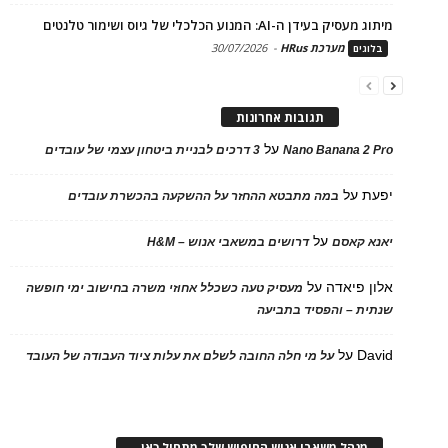
מיתוג מעסיק בעידן ה-AI: המנוע הכלכלי של גיוס ושימור טלנטים
מערכת HRus
-
30/07/2026
בלוגים
תגובות אחרונות
על
Nano Banana 2 Pro
3 דרכים לבניית ביטחון עצמי של עובדים
יפעת
על
במה מתבטא ההחזר על ההשקעה בהכשרת עובדים
על
יאנא קאסם
דרושים במשאבי אנוש – H&M
אלון פיאדה
על
מעסיק טעה כשכלל אחוזי משרה בחישוב ימי חופשה
שנתית – והפסיד בתביעה
David
על
על מי חלה החובה לשלם את עלות ציוד העבודה של העובד
מנהל משאבי אנוש החיפוש שלך מתחיל כאן…