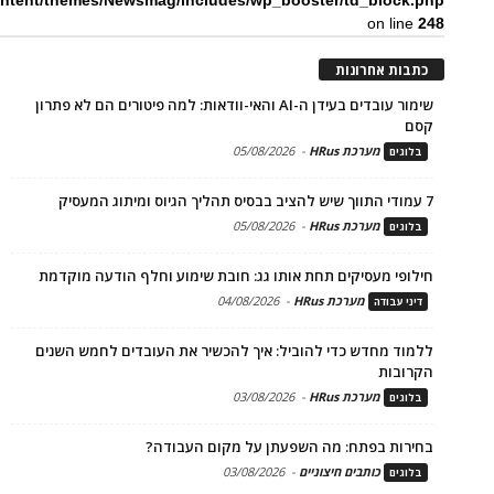
ntent/themes/Newsmag/includes/wp_booster/td_block.php
on line
248
כתבות אחרונות
שימור עובדים בעידן ה-AI והאי-וודאות: למה פיטורים הם לא פתרון
קסם
מערכת HRus
-
05/08/2026
בלוגים
7 עמודי התווך שיש להציב בבסיס תהליך הגיוס ומיתוג המעסיק
מערכת HRus
-
05/08/2026
בלוגים
חילופי מעסיקים תחת אותו גג: חובת שימוע וחלף הודעה מוקדמת
מערכת HRus
-
04/08/2026
דיני עבודה
ללמוד מחדש כדי להוביל: איך להכשיר את העובדים לחמש השנים
הקרובות
מערכת HRus
-
03/08/2026
בלוגים
בחירות בפתח: מה השפעתן על מקום העבודה?
כותבים חיצוניים
-
03/08/2026
בלוגים