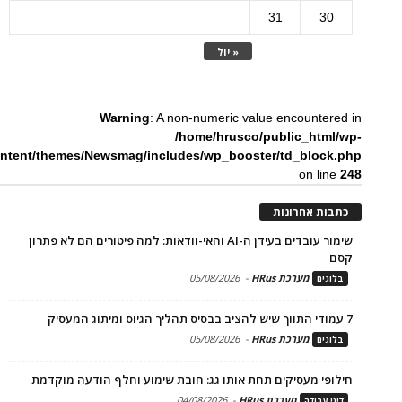
31
30
« יול
Warning
: A non-numeric value encountered in
/home/hrusco/public_html/wp-
ntent/themes/Newsmag/includes/wp_booster/td_block.php
on line
248
כתבות אחרונות
שימור עובדים בעידן ה-AI והאי-וודאות: למה פיטורים הם לא פתרון
קסם
מערכת HRus
-
05/08/2026
בלוגים
7 עמודי התווך שיש להציב בבסיס תהליך הגיוס ומיתוג המעסיק
מערכת HRus
-
05/08/2026
בלוגים
חילופי מעסיקים תחת אותו גג: חובת שימוע וחלף הודעה מוקדמת
מערכת HRus
-
04/08/2026
דיני עבודה