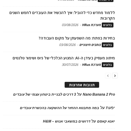
ללמוד מחדש כדי להוביל: איך להכשיר את העובדים לחמש השנים
הקרובות
מערכת HRus
-
03/08/2026
בלוגים
בחירות בפתח: מה השפעתן על מקום העבודה?
כותבים חיצוניים
-
03/08/2026
בלוגים
מיתוג מעסיק בעידן ה-AI: המנוע הכלכלי של גיוס ושימור טלנטים
מערכת HRus
-
30/07/2026
בלוגים
תגובות אחרונות
על
Nano Banana 2 Pro
3 דרכים לבניית ביטחון עצמי של עובדים
יפעת
על
במה מתבטא ההחזר על ההשקעה בהכשרת עובדים
על
יאנא קאסם
דרושים במשאבי אנוש – H&M