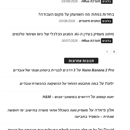
מערכת HRus
-
03/08/2026
בלוגים
בחירות בפתח: מה השפעתן על מקום העבודה?
כותבים חיצוניים
-
03/08/2026
בלוגים
מיתוג מעסיק בעידן ה-AI: המנוע הכלכלי של גיוס ושימור טלנטים
מערכת HRus
-
30/07/2026
בלוגים
תגובות אחרונות
על
Nano Banana 2 Pro
3 דרכים לבניית ביטחון עצמי של עובדים
יפעת
על
במה מתבטא ההחזר על ההשקעה בהכשרת עובדים
על
יאנא קאסם
דרושים במשאבי אנוש – H&M
אלון פיאדה
על
מעסיק טעה כשכלל אחוזי משרה בחישוב ימי חופשה
שנתית – והפסיד בתביעה
David
על