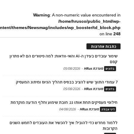
Warning
: A non-numeric value encountered in
/home/hrusco/public_html/wp-
ntent/themes/Newsmag/includes/wp_booster/td_block.php
on line
248
כתבות אחרונות
שימור עובדים בעידן ה-AI והאי-וודאות: למה פיטורים הם לא פתרון
קסם
מערכת HRus
-
05/08/2026
בלוגים
7 עמודי התווך שיש להציב בבסיס תהליך הגיוס ומיתוג המעסיק
מערכת HRus
-
05/08/2026
בלוגים
חילופי מעסיקים תחת אותו גג: חובת שימוע וחלף הודעה מוקדמת
מערכת HRus
-
04/08/2026
דיני עבודה
ללמוד מחדש כדי להוביל: איך להכשיר את העובדים לחמש השנים
הקרובות