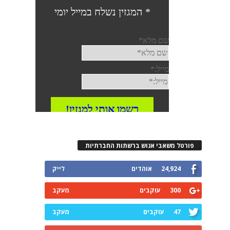
פורטל משאבי אנוש ברשתות החברתיות
24,924
אוהדים
לייק
300
עוקבים
מעקב
47
עוקבים
מעקב