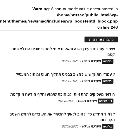
Warning
: A non-numeric value encountered in
/home/hrusco/public_html/wp-
ntent/themes/Newsmag/includes/wp_booster/td_block.php
on line
248
כתבות אחרונות
שימור עובדים בעידן ה-AI והאי-וודאות: למה פיטורים הם לא פתרון
קסם
מערכת HRus
-
05/08/2026
בלוגים
7 עמודי התווך שיש להציב בבסיס תהליך הגיוס ומיתוג המעסיק
מערכת HRus
-
05/08/2026
בלוגים
חילופי מעסיקים תחת אותו גג: חובת שימוע וחלף הודעה מוקדמת
מערכת HRus
-
04/08/2026
דיני עבודה
ללמוד מחדש כדי להוביל: איך להכשיר את העובדים לחמש השנים
הקרובות
מערכת HRus
-
03/08/2026
בלוגים