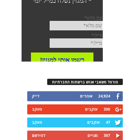
פורטל משאבי אנוש ברשתות החברתיות
24,924
אוהדים
לייק
300
עוקבים
מעקב
47
עוקבים
מעקב
307
מנויים
להירשם