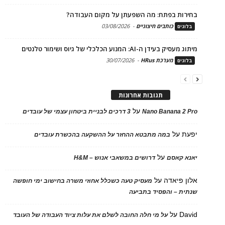
בחירות בפתח: מה השפעתן על מקום העבודה?
כותבים חיצוניים
-
03/08/2026
בלוגים
מיתוג מעסיק בעידן ה-AI: המנוע הכלכלי של גיוס ושימור טלנטים
מערכת HRus
-
30/07/2026
בלוגים
תגובות אחרונות
על
Nano Banana 2 Pro
3 דרכים לבניית ביטחון עצמי של עובדים
יפעת
על
במה מתבטא ההחזר על ההשקעה בהכשרת עובדים
על
יאנא קאסם
דרושים במשאבי אנוש – H&M
אלון פיאדה
על
מעסיק טעה כשכלל אחוזי משרה בחישוב ימי חופשה
שנתית – והפסיד בתביעה
David
על
על מי חלה החובה לשלם את עלות ציוד העבודה של העובד