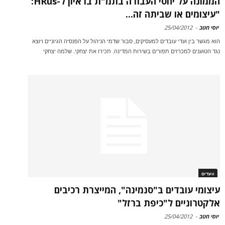
הממונה על יחסי העבודה בתמ"ת בראיון ל-HRus:
"עיצומים או שביתה זה...
יוסי חטב
-
25/04/2012
הוא מגשר בין ועדי עובדים למעסיקים, סבור שדמי הניהול על הפנסיה הגיוניים ויוצא
נגד הטוענים למכרזים תפורים בשירות המדינה. תכירו את יצחקי. שלמה יצחקי
וועדים
עיצומי עובדים ב"סנמינה", המייצרת רכיבים
אלקטרוניים ל"כיפת ברזל"
יוסי חטב
-
25/04/2012