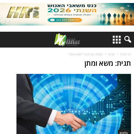
דף הבית
תגיות
כתבות עם תגית "משא ומתן"
תגית: משא ומתן
בלוגים