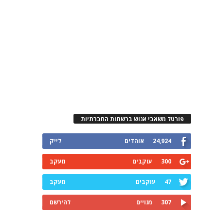
פורטל משאבי אנוש ברשתות החברתיות
24,924
אוהדים
לייק
300
עוקבים
מעקב
47
עוקבים
מעקב
307
מנויים
להירשם