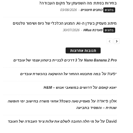
בחירות בפתח: מה השפעתן על מקום העבודה?
כותבים חיצוניים
-
03/08/2026
בלוגים
מיתוג מעסיק בעידן ה-AI: המנוע הכלכלי של גיוס ושימור טלנטים
מערכת HRus
-
30/07/2026
בלוגים
תגובות אחרונות
על
Nano Banana 2 Pro
3 דרכים לבניית ביטחון עצמי של עובדים
יפעת
על
במה מתבטא ההחזר על ההשקעה בהכשרת עובדים
על
יאנא קאסם
דרושים במשאבי אנוש – H&M
אלון פיאדה
על
מעסיק טעה כשכלל אחוזי משרה בחישוב ימי חופשה
שנתית – והפסיד בתביעה
David
על
על מי חלה החובה לשלם את עלות ציוד העבודה של העובד