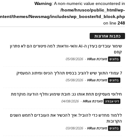
Warning
: A non-numeric value encountered in
/home/hrusco/public_html/wp-
ntent/themes/Newsmag/includes/wp_booster/td_block.php
on line
248
כתבות אחרונות
שימור עובדים בעידן ה-AI והאי-וודאות: למה פיטורים הם לא פתרון
קסם
מערכת HRus
-
05/08/2026
בלוגים
7 עמודי התווך שיש להציב בבסיס תהליך הגיוס ומיתוג המעסיק
מערכת HRus
-
05/08/2026
בלוגים
חילופי מעסיקים תחת אותו גג: חובת שימוע וחלף הודעה מוקדמת
מערכת HRus
-
04/08/2026
דיני עבודה
ללמוד מחדש כדי להוביל: איך להכשיר את העובדים לחמש השנים
הקרובות
מערכת HRus
-
03/08/2026
בלוגים