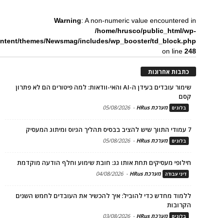
Warning
: A non-numeric value encountered in
/home/hrusco/public_html/wp-
ntent/themes/Newsmag/includes/wp_booster/td_block.php
on line
248
כתבות אחרונות
שימור עובדים בעידן ה-AI והאי-וודאות: למה פיטורים הם לא פתרון
קסם
מערכת HRus
-
05/08/2026
בלוגים
7 עמודי התווך שיש להציב בבסיס תהליך הגיוס ומיתוג המעסיק
מערכת HRus
-
05/08/2026
בלוגים
חילופי מעסיקים תחת אותו גג: חובת שימוע וחלף הודעה מוקדמת
מערכת HRus
-
04/08/2026
דיני עבודה
ללמוד מחדש כדי להוביל: איך להכשיר את העובדים לחמש השנים
הקרובות
מערכת HRus
-
03/08/2026
בלוגים