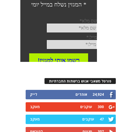
פורטל משאבי אנוש ברשתות החברתיות
24,924
אוהדים
לייק
300
עוקבים
מעקב
47
עוקבים
מעקב
307
מנויים
להירשם