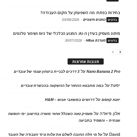
בחירות בפתח: מה השפעתן על מקום העבודה?
כותבים חיצוניים
-
03/08/2026
בלוגים
מיתוג מעסיק בעידן ה-AI: המנוע הכלכלי של גיוס ושימור טלנטים
מערכת HRus
-
30/07/2026
בלוגים
תגובות אחרונות
על
Nano Banana 2 Pro
3 דרכים לבניית ביטחון עצמי של עובדים
יפעת
על
במה מתבטא ההחזר על ההשקעה בהכשרת עובדים
על
יאנא קאסם
דרושים במשאבי אנוש – H&M
אלון פיאדה
על
מעסיק טעה כשכלל אחוזי משרה בחישוב ימי חופשה
שנתית – והפסיד בתביעה
David
על
על מי חלה החובה לשלם את עלות ציוד העבודה של העובד