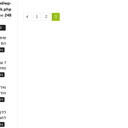
ml/wp-
ck.php
ine
248
1
2
3
כ
הם ל
בלו
7 ע
ומית
בלו
חילו
הוד
דינ
ללמו
לחמ
בלו