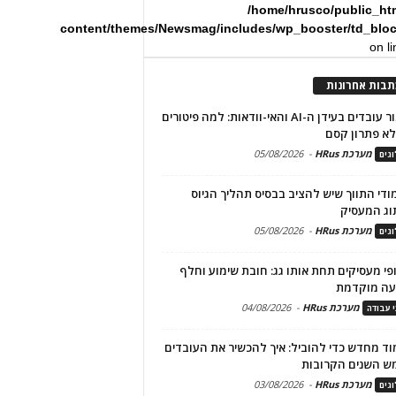
/home/hrusco/public_ht
content/themes/Newsmag/includes/wp_booster/td_blo
on l
תבות אחרונות
שימור עובדים בעידן ה-AI והאי-וודאות: למה פיטורים
א פתרון קסם
מערכת HRus
-
05/08/2026
גים
מודי התווך שיש להציב בבסיס תהליך הגיוס
וג המעסיק
מערכת HRus
-
05/08/2026
גים
פי מעסיקים תחת אותו גג: חובת שימוע וחלף
עה מוקדמת
מערכת HRus
-
04/08/2026
י עבודה
ד מחדש כדי להוביל: איך להכשיר את העובדים
ש השנים הקרובות
מערכת HRus
-
03/08/2026
גים