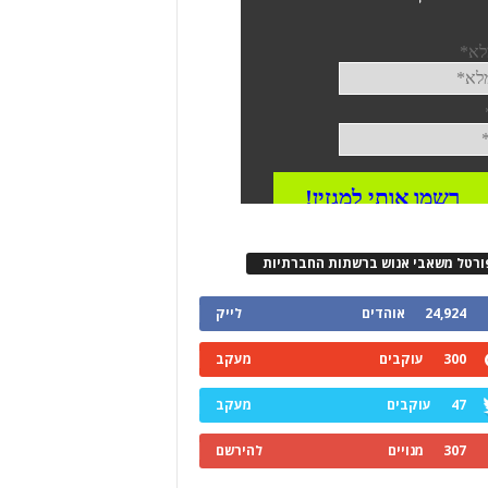
ורטל משאבי אנוש ברשתות החברתיות
24,924
אוהדים
לייק
300
עוקבים
מעקב
47
עוקבים
מעקב
307
מנויים
להירשם