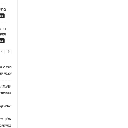
בחיר
בלו
ושימ
בלו
a 2 Pro
עצמי של
יפעת
ע
בהכשרת
יאנא ק
אלון פי
בחישוב 