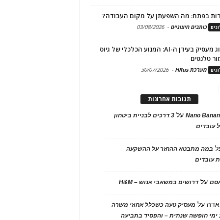
ות בפתח: מה השפעתן על מקום העבודה?
כותבים חיצוניים
-
03/08/2026
גים
מיתוג מעסיק בעידן ה-AI: המנוע הכלכלי של גיוס
ור טלנטים
מערכת HRus
-
30/07/2026
גים
תגובות אחרונות
על
Nano Banan
3 דרכים לבניית ביטחון
 עובדים
ל
במה מתבטא ההחזר על ההשקעה
 עובדים
על
אסם
דרושים במשאבי אנוש – H&M
אדה
על
מעסיק טעה כשכלל אחוזי משרה
ימי חופשה שנתית – והפסיד בתביעה