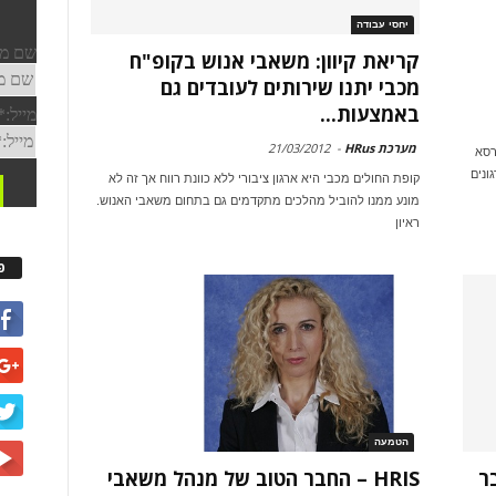
יחסי עבודה
קריאת קיוון: משאבי אנוש בקופ"ח
מכבי יתנו שירותים לעובדים גם
באמצעות...
מערכת HRus
-
21/03/2012
רסא
ונים
קופת החולים מכבי היא ארגון ציבורי ללא כוונת רווח אך זה לא
מונע ממנו להוביל מהלכים מתקדמים גם בתחום משאבי האנוש.
ראיון
פ
הטמעה
ב-HR" עובר
HRIS – החבר הטוב של מנהל משאבי