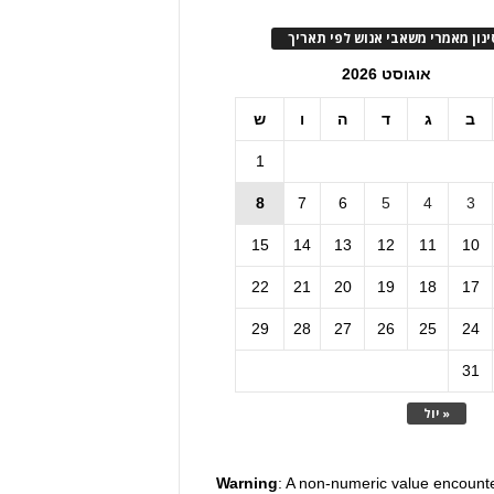
ינון מאמרי משאבי אנוש לפי תאריך
אוגוסט 2026
ב
ג
ד
ה
ו
ש
1
8
7
6
5
4
3
15
14
13
12
11
10
22
21
20
19
18
17
29
28
27
26
25
24
31
« יול
Warning
: A non-numeric value encount