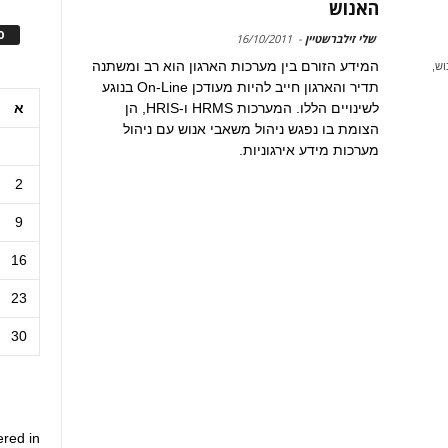
האנוש
ס
שלי זילברשטיין
-
16/10/2011
המידע הזורם בין מערכות הארגון הוא רב ומשתנה
וש,
תדיר והארגון חייב להיות מעודכן On-Line בנוגע
א
לשינויים הללו. המערכות HRMS ו-HRIS, הן
הצומת בו נפגש ניהול משאבי אנוש עם ניהול
מערכות מידע אירגוניות.
2
9
16
23
30
ered in