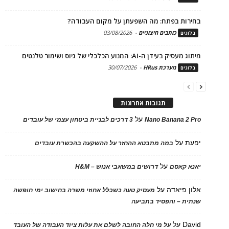
בחירות בפתח: מה השפעתן על מקום העבודה?
כותבים חיצוניים
-
03/08/2026
בלוגים
מיתוג מעסיק בעידן ה-AI: המנוע הכלכלי של גיוס ושימור טלנטים
מערכת HRus
-
30/07/2026
בלוגים
תגובות אחרונות
על
Nano Banana 2 Pro
3 דרכים לבניית ביטחון עצמי של עובדים
יפעת
על
במה מתבטא ההחזר על ההשקעה בהכשרת עובדים
על
יאנא קאסם
דרושים במשאבי אנוש – H&M
אלון פיאדה
על
מעסיק טעה כשכלל אחוזי משרה בחישוב ימי חופשה
שנתית – והפסיד בתביעה
David
על
על מי חלה החובה לשלם את עלות ציוד העבודה של העובד