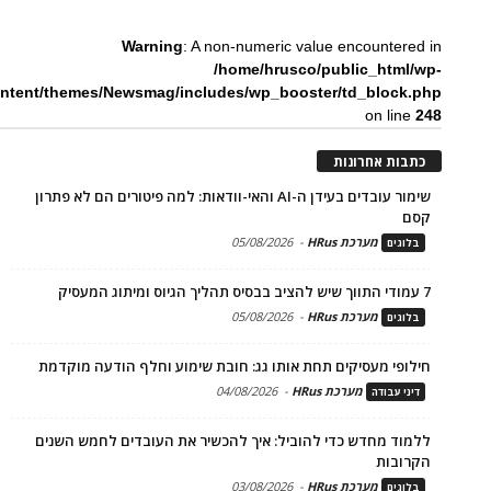
Warning
: A non-numeric value encountered in
/home/hrusco/public_html/wp-
ntent/themes/Newsmag/includes/wp_booster/td_block.php
on line
248
כתבות אחרונות
שימור עובדים בעידן ה-AI והאי-וודאות: למה פיטורים הם לא פתרון
קסם
מערכת HRus
-
05/08/2026
בלוגים
7 עמודי התווך שיש להציב בבסיס תהליך הגיוס ומיתוג המעסיק
מערכת HRus
-
05/08/2026
בלוגים
חילופי מעסיקים תחת אותו גג: חובת שימוע וחלף הודעה מוקדמת
מערכת HRus
-
04/08/2026
דיני עבודה
ללמוד מחדש כדי להוביל: איך להכשיר את העובדים לחמש השנים
הקרובות
מערכת HRus
-
03/08/2026
בלוגים