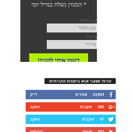
פורטל משאבי אנוש ברשתות החברתיות
24,924
אוהדים
לייק
300
עוקבים
מעקב
47
עוקבים
מעקב
307
מנויים
להירשם