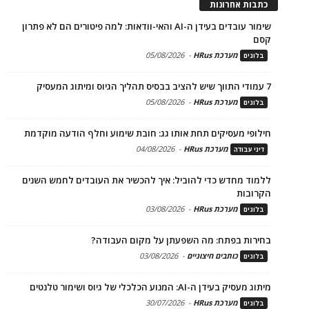
כתבות אחרונות
שימור עובדים בעידן ה-AI והאי-וודאות: למה פיטורים הם לא פתרון
קסם
מערכת HRus
-
05/08/2026
בלוגים
7 עמודי התווך שיש להציב בבסיס תהליך הגיוס ומיתוג המעסיק
מערכת HRus
-
05/08/2026
בלוגים
חילופי מעסיקים תחת אותו גג: חובת שימוע וחלף הודעה מוקדמת
מערכת HRus
-
04/08/2026
דיני עבודה
ללמוד מחדש כדי להוביל: איך להכשיר את העובדים לחמש השנים
הקרובות
מערכת HRus
-
03/08/2026
בלוגים
בחירות בפתח: מה השפעתן על מקום העבודה?
כותבים חיצוניים
-
03/08/2026
בלוגים
מיתוג מעסיק בעידן ה-AI: המנוע הכלכלי של גיוס ושימור טלנטים
מערכת HRus
-
30/07/2026
בלוגים