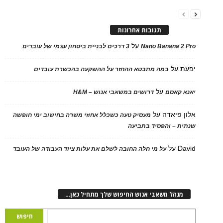
תגובות אחרונות
על
Nano Banana 2 Pro
3 דרכים לבניית ביטחון עצמי של עובדים
יפעת
על
במה מתבטא ההחזר על ההשקעה בהכשרת עובדים
על
יאנא קאסם
דרושים במשאבי אנוש – H&M
אלון פיאדה
על
מעסיק טעה כשכלל אחוזי משרה בחישוב ימי חופשה
שנתית – והפסיד בתביעה
David
על
על מי חלה החובה לשלם את עלות ציוד העבודה של העובד
מנהל משאבי אנוש החיפוש שלך מתחיל כאן…