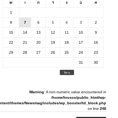
א
ב
ג
ד
ה
ו
ש
1
8
7
6
5
4
3
2
15
14
13
12
11
10
9
22
21
20
19
18
17
16
29
28
27
26
25
24
23
31
30
« יול
Warning
: A non-numeric value encountered in
/home/hrusco/public_html/wp-
ntent/themes/Newsmag/includes/wp_booster/td_block.php
on line
248