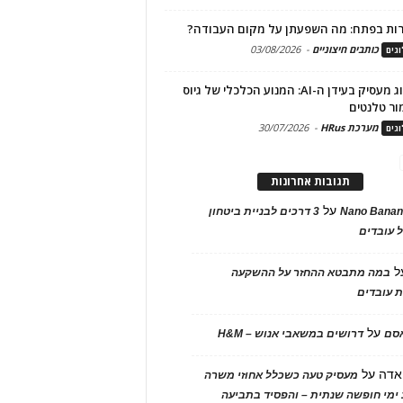
ות בפתח: מה השפעתן על מקום העבודה?
כותבים חיצוניים
-
03/08/2026
גים
מיתוג מעסיק בעידן ה-AI: המנוע הכלכלי של גיוס
ור טלנטים
מערכת HRus
-
30/07/2026
גים
תגובות אחרונות
על
Nano Banan
3 דרכים לבניית ביטחון
 עובדים
ל
במה מתבטא ההחזר על ההשקעה
 עובדים
על
אסם
דרושים במשאבי אנוש – H&M
אדה
על
מעסיק טעה כשכלל אחוזי משרה
ימי חופשה שנתית – והפסיד בתביעה