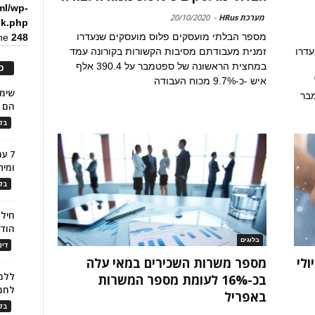
ml/wp-
מערכת HRus
-
20/10/2020
ck.php
מספר הבלתי מועסקים פלוס מועסקים שנעדרו
ine
248
עדרו
זמנית מעבודתם מסיבות הקשורות בקורונה עמד
במחצית הראשונה של ספטמבר על 390.4 אלף
כ
איש -כ-9.7% מכוח העבודה
הם ל
בלו
7 ע
ומית
בלו
חילו
הוד
בלוגים
דינ
יולי
מספר משרות השכירים במאי עלה
ללמו
בכ-16% לעומת מספר המשרות
לחמ
באפריל
בלו