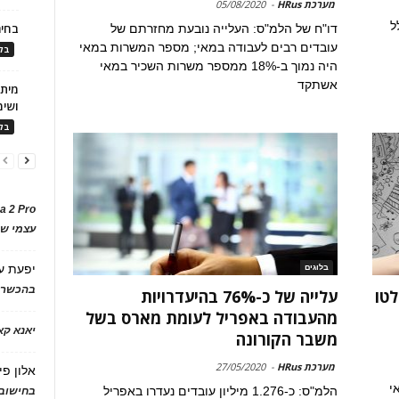
מערכת HRus
-
05/08/2020
ל
בחיר
דו"ח של הלמ"ס: העלייה נובעת מחזרתם של
עובדים רבים לעבודה במאי; מספר המשרות במאי
בלו
היה נמוך ב-18% ממספר משרות השכיר במאי
אשתקד
ושימ
בלו
a 2 Pro
עצמי של
יפעת
ע
בלוגים
בהכשרת
לטו
עלייה של כ-76% בהיעדרויות
מהעבודה באפריל לעומת מארס בשל
יאנא ק
משבר הקורונה
מערכת HRus
-
27/05/2020
אלון פי
ילאי
הלמ"ס: כ-1.276 מיליון עובדים נעדרו באפריל
בחישוב 