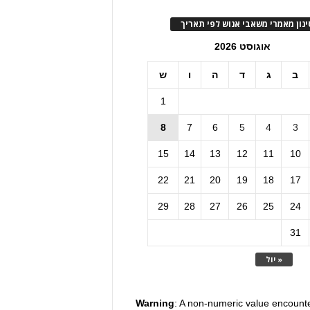
ינון מאמרי משאבי אנוש לפי תאריך
אוגוסט 2026
ב
ג
ד
ה
ו
ש
1
8
7
6
5
4
3
15
14
13
12
11
10
22
21
20
19
18
17
29
28
27
26
25
24
31
« יול
Warning
: A non-numeric value encount