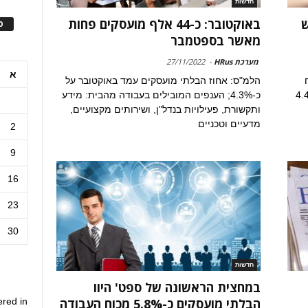
חדשות
ש
באוקטובר: כ-44 אלף מועסקים פחות
ס
מאשר בספטמבר
מערכת HRus
-
27/11/2022
א
הלמ"ס: אחוז הבלתי מועסקים עמד באוקטובר על
לה הגיע ביולי לכ-4.493
כ-4.3%; הענפים המובילים בעבודה מהבית: מידע
ותקשורת, פעילויות בנדל"ן, ושירותים מקצועיים,
מדעיים וטכניים
2
9
16
23
30
חדשות
במחצית הראשונה של ספט' היוו
ered in
הבלתי מועסקים כ-5.8% מכוח העבודה