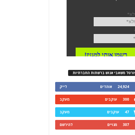
ורטל משאבי אנוש ברשתות החברתיות
24,924
אוהדים
לייק
300
עוקבים
מעקב
47
עוקבים
מעקב
307
מנויים
להירשם