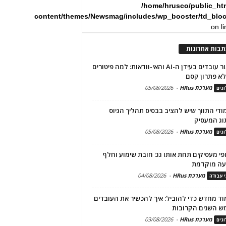
/home/hrusco/public_ht
content/themes/Newsmag/includes/wp_booster/td_blo
on l
תבות אחרונות
שימור עובדים בעידן ה-AI והאי-וודאות: למה פיטורים
א פתרון קסם
מערכת HRus
-
05/08/2026
גים
מודי התווך שיש להציב בבסיס תהליך הגיוס
וג המעסיק
מערכת HRus
-
05/08/2026
גים
פי מעסיקים תחת אותו גג: חובת שימוע וחלף
עה מוקדמת
מערכת HRus
-
04/08/2026
י עבודה
ד מחדש כדי להוביל: איך להכשיר את העובדים
ש השנים הקרובות
מערכת HRus
-
03/08/2026
גים