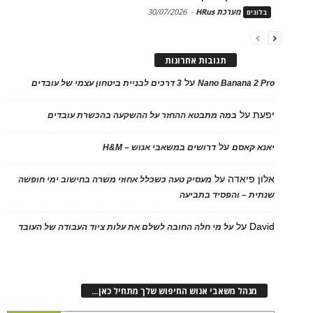
מערכת HRus
-
30/07/2026
בלוגים
תגובות אחרונות
על
Nano Banana 2 Pro
3 דרכים לבניית ביטחון עצמי של עובדים
יפעת
על
במה מתבטא ההחזר על ההשקעה בהכשרת עובדים
על
יאנא קאסם
דרושים במשאבי אנוש – H&M
אלון פיאדה
על
מעסיק טעה כשכלל אחוזי משרה בחישוב ימי חופשה
שנתית – והפסיד בתביעה
David
על
על מי חלה החובה לשלם את עלות ציוד העבודה של העובד
מנהל משאבי אנוש החיפוש שלך מתחיל כאן…