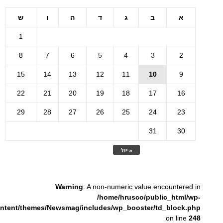
א
ב
ג
ד
ה
ו
ש
1
8
7
6
5
4
3
2
15
14
13
12
11
10
9
22
21
20
19
18
17
16
29
28
27
26
25
24
23
31
30
« יול
Warning
: A non-numeric value encountered in
/home/hrusco/public_html/wp-
ntent/themes/Newsmag/includes/wp_booster/td_block.php
on line
248