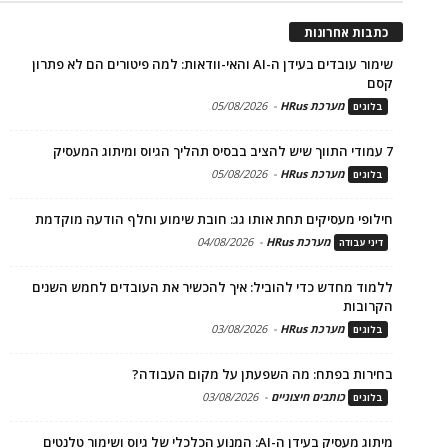
כתבות אחרונות
שימור עובדים בעידן ה-AI והאי-וודאות: למה פיטורים הם לא פתרון
קסם
מערכת HRus
-
05/08/2026
בלוגים
7 עמודי התווך שיש להציב בבסיס תהליך הגיוס ומיתוג המעסיק
מערכת HRus
-
05/08/2026
בלוגים
חילופי מעסיקים תחת אותו גג: חובת שימוע וחלף הודעה מוקדמת
מערכת HRus
-
04/08/2026
דיני עבודה
ללמוד מחדש כדי להוביל: איך להכשיר את העובדים לחמש השנים
הקרובות
מערכת HRus
-
03/08/2026
בלוגים
בחירות בפתח: מה השפעתן על מקום העבודה?
כותבים חיצוניים
-
03/08/2026
בלוגים
מיתוג מעסיק בעידן ה-AI: המנוע הכלכלי של גיוס ושימור טלנטים