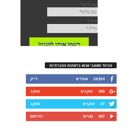
פורטל משאבי אנוש ברשתות החברתיות
24,924
אוהדים
לייק
300
עוקבים
מעקב
47
עוקבים
מעקב
307
מנויים
להירשם