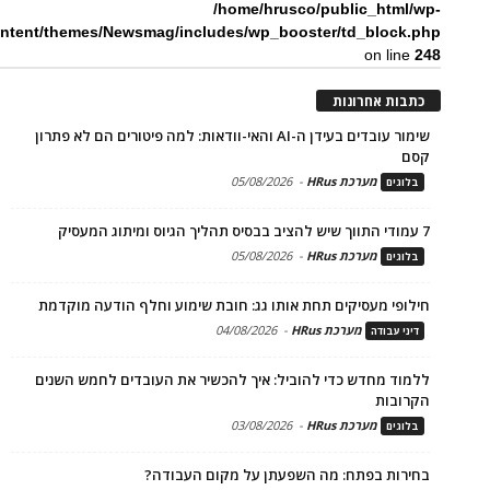
/home/hrusco/public_html/wp-
ntent/themes/Newsmag/includes/wp_booster/td_block.php
on line
248
כתבות אחרונות
שימור עובדים בעידן ה-AI והאי-וודאות: למה פיטורים הם לא פתרון
קסם
מערכת HRus
-
05/08/2026
בלוגים
7 עמודי התווך שיש להציב בבסיס תהליך הגיוס ומיתוג המעסיק
מערכת HRus
-
05/08/2026
בלוגים
חילופי מעסיקים תחת אותו גג: חובת שימוע וחלף הודעה מוקדמת
מערכת HRus
-
04/08/2026
דיני עבודה
ללמוד מחדש כדי להוביל: איך להכשיר את העובדים לחמש השנים
הקרובות
מערכת HRus
-
03/08/2026
בלוגים
בחירות בפתח: מה השפעתן על מקום העבודה?