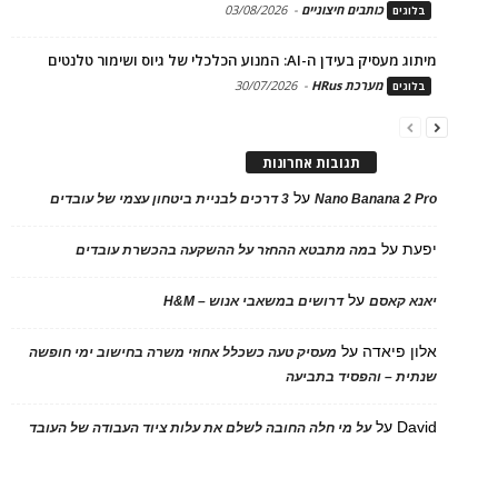
כותבים חיצוניים
-
03/08/2026
בלוגים
מיתוג מעסיק בעידן ה-AI: המנוע הכלכלי של גיוס ושימור טלנטים
מערכת HRus
-
30/07/2026
בלוגים
תגובות אחרונות
על
Nano Banana 2 Pro
3 דרכים לבניית ביטחון עצמי של עובדים
יפעת
על
במה מתבטא ההחזר על ההשקעה בהכשרת עובדים
על
יאנא קאסם
דרושים במשאבי אנוש – H&M
אלון פיאדה
על
מעסיק טעה כשכלל אחוזי משרה בחישוב ימי חופשה
שנתית – והפסיד בתביעה
David
על
על מי חלה החובה לשלם את עלות ציוד העבודה של העובד