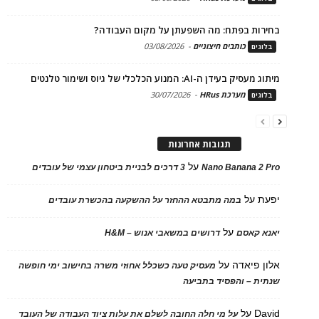
בחירות בפתח: מה השפעתן על מקום העבודה?
כותבים חיצוניים
-
03/08/2026
בלוגים
מיתוג מעסיק בעידן ה-AI: המנוע הכלכלי של גיוס ושימור טלנטים
מערכת HRus
-
30/07/2026
בלוגים
תגובות אחרונות
על
Nano Banana 2 Pro
3 דרכים לבניית ביטחון עצמי של עובדים
יפעת
על
במה מתבטא ההחזר על ההשקעה בהכשרת עובדים
על
יאנא קאסם
דרושים במשאבי אנוש – H&M
אלון פיאדה
על
מעסיק טעה כשכלל אחוזי משרה בחישוב ימי חופשה
שנתית – והפסיד בתביעה
David
על
על מי חלה החובה לשלם את עלות ציוד העבודה של העובד