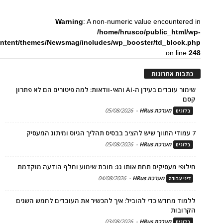
Warning
: A non-numeric value encountered in
/home/hrusco/public_html/wp-
ntent/themes/Newsmag/includes/wp_booster/td_block.php
on line
248
כתבות אחרונות
שימור עובדים בעידן ה-AI והאי-וודאות: למה פיטורים הם לא פתרון
קסם
מערכת HRus
-
05/08/2026
בלוגים
7 עמודי התווך שיש להציב בבסיס תהליך הגיוס ומיתוג המעסיק
מערכת HRus
-
05/08/2026
בלוגים
חילופי מעסיקים תחת אותו גג: חובת שימוע וחלף הודעה מוקדמת
מערכת HRus
-
04/08/2026
דיני עבודה
ללמוד מחדש כדי להוביל: איך להכשיר את העובדים לחמש השנים
הקרובות
מערכת HRus
-
03/08/2026
בלוגים