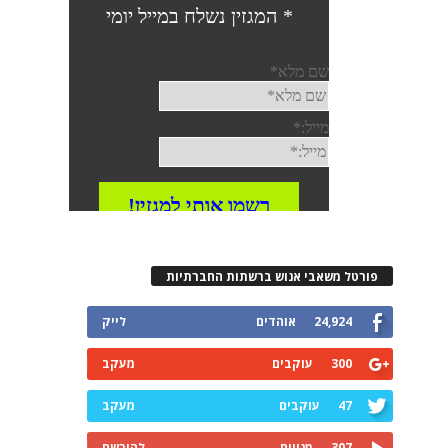
פורטל משאבי אנוש ברשתות החברתיות
24,924
אוהדים
לייק
300
עוקבים
מעקב
47
עוקבים
מעקב
307
מנויים
להירשם