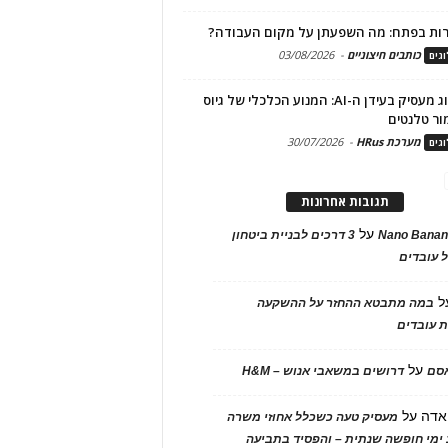
ות בפתח: מה השפעתן על מקום העבודה?
כותבים חיצוניים
-
03/08/2026
גים
מיתוג מעסיק בעידן ה-AI: המנוע הכלכלי של גיוס
ור טלנטים
מערכת HRus
-
30/07/2026
גים
תגובות אחרונות
על
Nano Banan
3 דרכים לבניית ביטחון
 עובדים
ל
במה מתבטא ההחזר על ההשקעה
 עובדים
על
אסם
דרושים במשאבי אנוש – H&M
אדה
על
מעסיק טעה כשכלל אחוזי משרה
ימי חופשה שנתית – והפסיד בתביעה