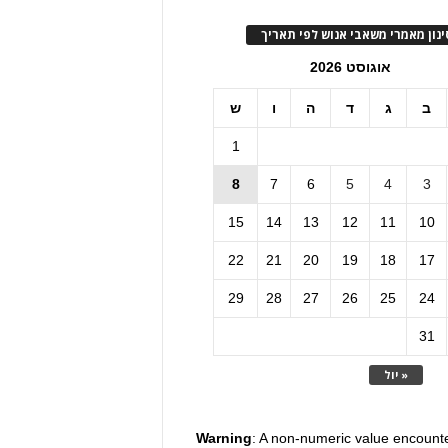
ינון מאמרי משאבי אנוש לפי תאריך
אוגוסט 2026
ב
ג
ד
ה
ו
ש
1
8
7
6
5
4
3
15
14
13
12
11
10
22
21
20
19
18
17
29
28
27
26
25
24
31
« יול
Warning
: A non-numeric value encount