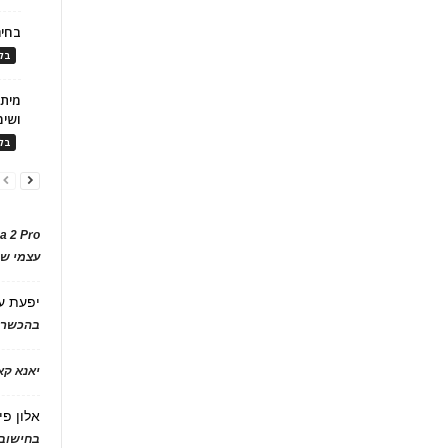
בחיר
בלו
ושימ
בלו
a 2 Pro
עצמי של
יפעת
ע
בהכשרת
יאנא ק
אלון פי
בחישוב 