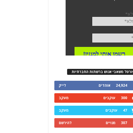
ורטל משאבי אנוש ברשתות החברתיות
24,924
אוהדים
לייק
300
עוקבים
מעקב
47
עוקבים
מעקב
307
מנויים
להירשם