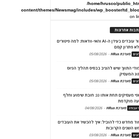
/home/hrusco/public_ht
content/themes/Newsmag/includes/wp_booster/td_blo
on l
תבות אחרונות
שימור עובדים בעידן ה-AI והאי-וודאות: למה פיטורים
א פתרון קסם
מערכת HRus
-
05/08/2026
גים
מודי התווך שיש להציב בבסיס תהליך הגיוס
וג המעסיק
מערכת HRus
-
05/08/2026
גים
פי מעסיקים תחת אותו גג: חובת שימוע וחלף
עה מוקדמת
מערכת HRus
-
04/08/2026
י עבודה
ד מחדש כדי להוביל: איך להכשיר את העובדים
ש השנים הקרובות
מערכת HRus
-
03/08/2026
גים