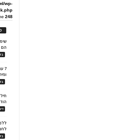
ml/wp-
ck.php
ine
248
כ
הם ל
בלו
7 ע
ומית
בלו
חילו
הוד
דינ
ללמו
לחמ
בלו