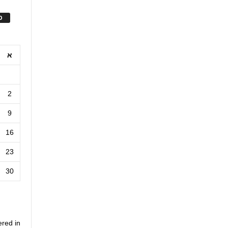
ס
א
2
9
16
23
30
ered in