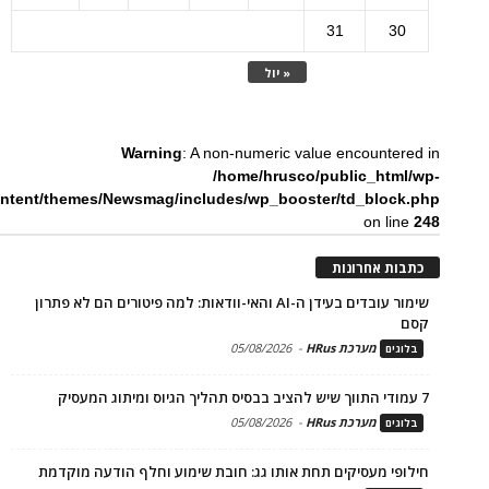
31
30
« יול
Warning
: A non-numeric value encountered in
/home/hrusco/public_html/wp-
ntent/themes/Newsmag/includes/wp_booster/td_block.php
on line
248
כתבות אחרונות
שימור עובדים בעידן ה-AI והאי-וודאות: למה פיטורים הם לא פתרון
קסם
מערכת HRus
-
05/08/2026
בלוגים
7 עמודי התווך שיש להציב בבסיס תהליך הגיוס ומיתוג המעסיק
מערכת HRus
-
05/08/2026
בלוגים
חילופי מעסיקים תחת אותו גג: חובת שימוע וחלף הודעה מוקדמת