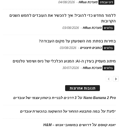
מערכת HRus
-
04/08/2026
דיני עבודה
ללמוד מחדש כדי להוביל: איך להכשיר את העובדים לחמש השנים
הקרובות
מערכת HRus
-
03/08/2026
בלוגים
בחירות בפתח: מה השפעתן על מקום העבודה?
כותבים חיצוניים
-
03/08/2026
בלוגים
מיתוג מעסיק בעידן ה-AI: המנוע הכלכלי של גיוס ושימור טלנטים
מערכת HRus
-
30/07/2026
בלוגים
תגובות אחרונות
על
Nano Banana 2 Pro
3 דרכים לבניית ביטחון עצמי של עובדים
יפעת
על
במה מתבטא ההחזר על ההשקעה בהכשרת עובדים
על
יאנא קאסם
דרושים במשאבי אנוש – H&M