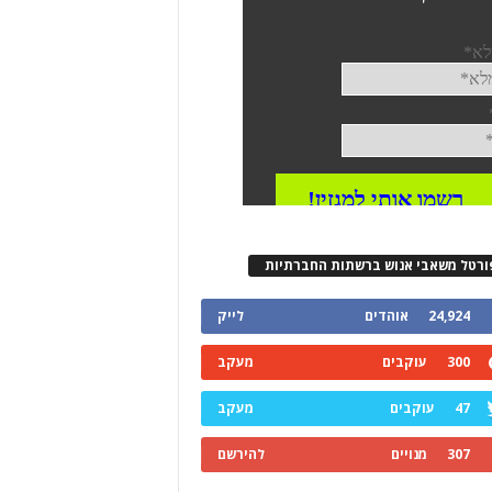
ורטל משאבי אנוש ברשתות החברתיות
24,924
אוהדים
לייק
300
עוקבים
מעקב
47
עוקבים
מעקב
307
מנויים
להירשם