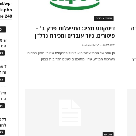
ml/wp-
ck.php
ine
248
הנעת עובדים
דיסקונט מציג: התייעלות פרק ב' –
ה
כ
פיטורים, ניוד עובדים ומכירת נדל"ן
יוסי חטב
-
12/06/2012
הם ל
בלו
פן אחר של ההתייעלות הוא ביטול פרויקטים שואבי ממון בתחום
דה
מערכות המידע, שהיו מתוכננים לשנים הקרובות בבנק
7 ע
ומית
בלו
חילו
הוד
דינ
ללמו
לחמ
בלו
וועדים