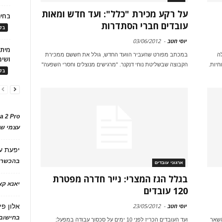
על רקע מכירת "כלל": ועד חדש ומאות
בחיר
עובדים חברי הסתדרות
בלו
יוסי חטב
-
03/06/2012
ה
במכתב מפורט שהעביר הוועד החדש, גולל את חששם ממכירת
ושימ
חיות.
הקבוצה שבשליטת נוחי דנקנר. "מרגישים מנוצלים וחסרי השפעה"
בלו
a 2 Pro
עצמי של
יפעת
ע
בהכשרת
ארגוני עובדים
בגלל הגז המצרי: נייר חדרה מפטרת
יאנא ק
120 עובדים
אלון פי
יוסי חטב
-
23/05/2012
בחישוב 
השאר
ועד העובדים הכריז לפני 10 ימים על סכסוך עבודה במפעל;