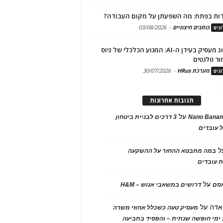
ות בפתח: מה השפעתן על מקום העבודה?
כותבים חיצוניים
-
03/08/2026
גים
מיתוג מעסיק בעידן ה-AI: המנוע הכלכלי של גיוס
ור טלנטים
מערכת HRus
-
30/07/2026
גים
תגובות אחרונות
על
Nano Banan
3 דרכים לבניית ביטחון
 עובדים
ל
במה מתבטא ההחזר על ההשקעה
 עובדים
על
אסם
דרושים במשאבי אנוש – H&M
אדה
על
מעסיק טעה כשכלל אחוזי משרה
ימי חופשה שנתית – והפסיד בתביעה