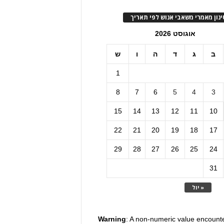
ינון מאמרי משאבי אנוש לפי תאריך
אוגוסט 2026
ב
ג
ד
ה
ו
ש
1
8
7
6
5
4
3
15
14
13
12
11
10
22
21
20
19
18
17
29
28
27
26
25
24
31
« יול
Warning
: A non-numeric value encount