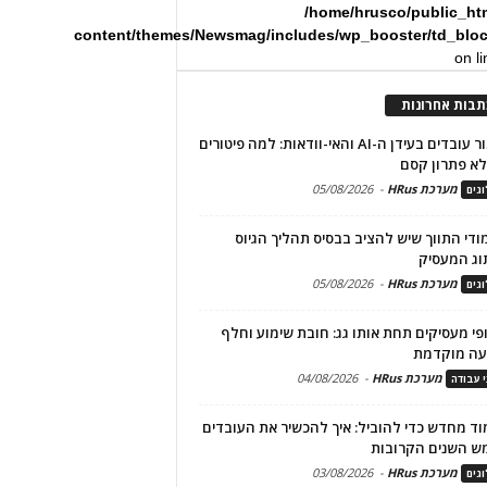
/home/hrusco/public_ht
content/themes/Newsmag/includes/wp_booster/td_blo
on l
תבות אחרונות
שימור עובדים בעידן ה-AI והאי-וודאות: למה פיטורים
א פתרון קסם
מערכת HRus
-
05/08/2026
גים
מודי התווך שיש להציב בבסיס תהליך הגיוס
וג המעסיק
מערכת HRus
-
05/08/2026
גים
פי מעסיקים תחת אותו גג: חובת שימוע וחלף
עה מוקדמת
מערכת HRus
-
04/08/2026
י עבודה
ד מחדש כדי להוביל: איך להכשיר את העובדים
ש השנים הקרובות
מערכת HRus
-
03/08/2026
גים