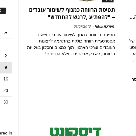
תפיסת הרווחה כמנוף לשימור עובדים
ס
– "להפתיע ,לרגש להתחדש"
מערכת HRus
-
01/07/2013
א
תפיסת הרווחה כמנוף לשימור עובדים ויישום
L והמורכב של
אסטרטגיית רווחה כוללת בהתאמה לרצונות
וסט
העובדים וצרכי הארגון, תוך צמצום וחסכון בעלויות
זו
הרווחה, לא רק אפשרית - אלא הכרחית!
2
,
9
16
סר
23
30
ered in