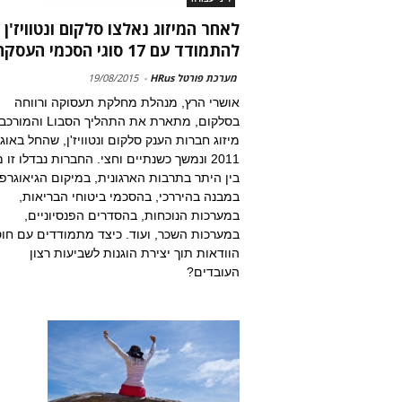
לאחר המיזוג נאלצו סלקום ונטוויז'ן
להתמודד עם 17 סוגי הסכמי העסקה...
מערכת פורטל HRus
-
19/08/2015
אושרי הרץ, מנהלת מחלקת תעסוקה ורווחה
בסלקום, מתארת את התהליך הסבו
מיזוג חברות הענק סלקום ונטוויז'ן, שהחל באוג
2011 ונמשך כשנתיים וחצי. החברות נבדלו זו מ
בין היתר בתרבות הארגונית, במיקום הגיאוגרפי
במבנה בהיררכי, בהסכמי ביטוחי הבריאות,
במערכות הנוכחות, בהסדרים הפנסיוניים,
במערכות השכר, ועוד. כיצד מתמודדים עם חו
הוודאות תוך יצירת הוגנות לשביעות רצון
העובדים?