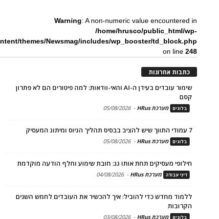
Warning
: A non-numeric value encountered in
/home/hrusco/public_html/wp-
ntent/themes/Newsmag/includes/wp_booster/td_block.php
on line
248
כתבות אחרונות
שימור עובדים בעידן ה-AI והאי-וודאות: למה פיטורים הם לא פתרון
קסם
מערכת HRus
-
05/08/2026
בלוגים
7 עמודי התווך שיש להציב בבסיס תהליך הגיוס ומיתוג המעסיק
מערכת HRus
-
05/08/2026
בלוגים
חילופי מעסיקים תחת אותו גג: חובת שימוע וחלף הודעה מוקדמת
מערכת HRus
-
04/08/2026
דיני עבודה
ללמוד מחדש כדי להוביל: איך להכשיר את העובדים לחמש השנים
הקרובות
מערכת HRus
-
03/08/2026
בלוגים