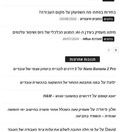
בחירות בפתח: מה השפעתן על מקום העבודה?
כותבים חיצוניים
-
03/08/2026
בלוגים
מיתוג מעסיק בעידן ה-AI: המנוע הכלכלי של גיוס ושימור טלנטים
מערכת HRus
-
30/07/2026
בלוגים
תגובות אחרונות
על
Nano Banana 2 Pro
3 דרכים לבניית ביטחון עצמי של עובדים
יפעת
על
במה מתבטא ההחזר על ההשקעה בהכשרת עובדים
על
יאנא קאסם
דרושים במשאבי אנוש – H&M
אלון פיאדה
על
מעסיק טעה כשכלל אחוזי משרה בחישוב ימי חופשה
שנתית – והפסיד בתביעה
David
על
על מי חלה החובה לשלם את עלות ציוד העבודה של העובד