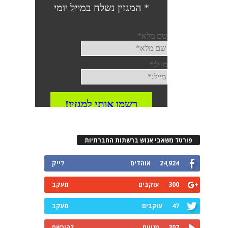
פורטל משאבי אנוש ברשתות החברתיות
24,924
אוהדים
לייק
300
עוקבים
מעקב
47
עוקבים
מעקב
307
מנויים
להירשם