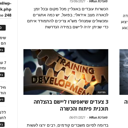
מערכת HRus
-
15/06/2021
ml/wp-
הכשרות עובדים באונליין מכל מקום ובכל זמן:
ck.php
לכאורה מצב אידאלי; בפועל, יש כמה אתגרים
ine
248
דה
ומכשולים שמנהלי מש"א צריכים להתמודד איתם
צוע
כדי שניתן יהיה ליישם במידה הנדרשת
כ
וגע
הם ל
בלו
7 ע
ומית
בלו
חילו
הוד
הדרכה
דינ
ה
3 צעדים שיאפשרו ליישם בהצלחה
תוכנית פיתוח והכשרה
ללמו
מערכת HRus
-
06/01/2021
לחמ
בלו
בדומה לסיום משברים קודמים, רבים ירצו לעשות