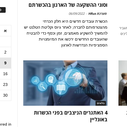
וסוגי ההשקעה של הארגון בהכשרתם
ס
מערכת HRus
-
06/09/2022
הכשרת עובדים חדשים היא חלק הכרחי
מהצטרפותם לחברה; לאחר גיוס וקליטת הטלנט יש
יינים להגביר
א
להמשיך להשקיע מאמצים, זמן וכסף כדי להבטיח
יכים
שהעובדים החדשים ירכשו את המיומנויות
הספציפיות הנדרשות לארגון
2
9
16
23
30
בלוגים
ת
4 האתגרים הניצבים בפני הכשרות
באונליין
ered in