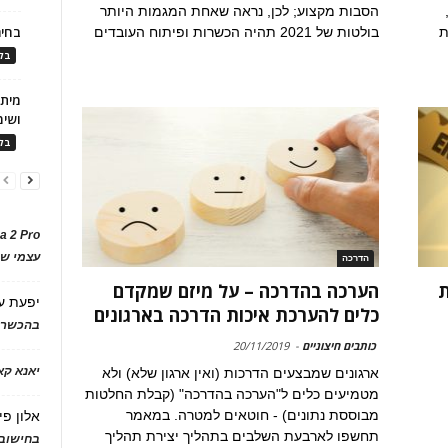
הסבות מקצוע; לכן, נראה שאחת המגמות היותר
בחיר
ת
בולטות של 2021 תהיה הכשרות ופיתוח העובדים
בלו
ושימ
בלו
a 2 Pro
עצמי של
הדרכה
ת
הערכה בהדרכה – על מיזם שמקדם
יפעת
ע
כלים להערכת איכות הדרכה בארגונים
בהכשרת
כותבים חיצוניים
-
20/11/2019
יאנא ק
ארגונים שמבצעים הדרכות (ואין ארגון שלא) ולא
מטמיעים כלים ל"הערכה בהדרכה" (קבלת החלטות
מבוססת נתונים) - חוטאים למטרה. במאמר
אלון פי
תחשפו לארבעת השלבים בתהליך יצירת תהליך
בחישוב 