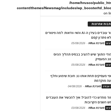
/home/hrusco/public_ht
content/themes/Newsmag/includes/wp_booster/td_blo
on l
תבות אחרונות
שימור עובדים בעידן ה-AI והאי-וודאות: למה פיטורים
א פתרון קסם
מערכת HRus
-
05/08/2026
גים
מודי התווך שיש להציב בבסיס תהליך הגיוס
וג המעסיק
מערכת HRus
-
05/08/2026
גים
פי מעסיקים תחת אותו גג: חובת שימוע וחלף
עה מוקדמת
מערכת HRus
-
04/08/2026
י עבודה
ד מחדש כדי להוביל: איך להכשיר את העובדים
ש השנים הקרובות
מערכת HRus
-
03/08/2026
גים