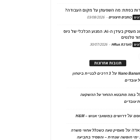
ות בפתח: מה השפעתן על מקום העבודה?
כותבים חיצוניים
-
03/08/2026
גים
מיתוג מעסיק בעידן ה-AI: המנוע הכלכלי של גיוס
ור טלנטים
מערכת HRus
-
30/07/2026
גים
תגובות אחרונות
על
Nano Banan
3 דרכים לבניית ביטחון
 עובדים
ל
במה מתבטא ההחזר על ההשקעה
 עובדים
על
אסם
דרושים במשאבי אנוש – H&M
אדה
על
מעסיק טעה כשכלל אחוזי משרה
ימי חופשה שנתית – והפסיד בתביעה