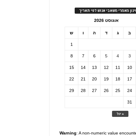
ינון מאמרי משאבי אנוש לפי תאריך
אוגוסט 2026
ב
ג
ד
ה
ו
ש
1
8
7
6
5
4
3
15
14
13
12
11
10
22
21
20
19
18
17
29
28
27
26
25
24
31
« יול
Warning
: A non-numeric value encount