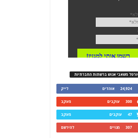
ורטל משאבי אנוש ברשתות החברתיות
24,924
אוהדים
לייק
300
עוקבים
מעקב
47
עוקבים
מעקב
307
מנויים
להירשם