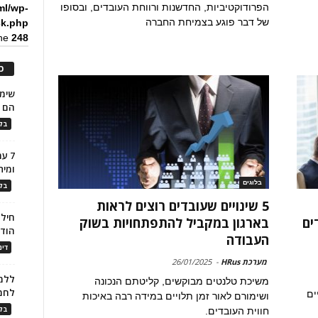
הפרודוקטיביות, החדשנות ורווחת העובדים, ובסופו
ml/wp-
של דבר פוגע בצמיחת החברה
ck.php
ine
248
כ
הם ל
בלו
7 ע
ומית
בלוגים
בלו
5 שינויים שעובדים רוצים לראות
חילו
ים
בארגון במקביל להתפתחויות בשוק
הוד
העבודה
דינ
מערכת HRus
-
26/01/2025
ללמו
משיכת טלנטים מבוקשים, קליטתם הנכונה
לחמ
ים
ושימורם לאור זמן תלויים במידה רבה באיכות
בלו
חווית העובדים.