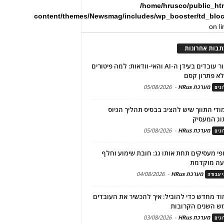
/home/hrusco/public_ht
content/themes/Newsmag/includes/wp_booster/td_blo
on l
תבות אחרונות
שימור עובדים בעידן ה-AI והאי-וודאות: למה פיטורים
א פתרון קסם
מערכת HRus
-
05/08/2026
גים
מודי התווך שיש להציב בבסיס תהליך הגיוס
וג המעסיק
מערכת HRus
-
05/08/2026
גים
פי מעסיקים תחת אותו גג: חובת שימוע וחלף
עה מוקדמת
מערכת HRus
-
04/08/2026
י עבודה
ד מחדש כדי להוביל: איך להכשיר את העובדים
ש השנים הקרובות
מערכת HRus
-
03/08/2026
גים