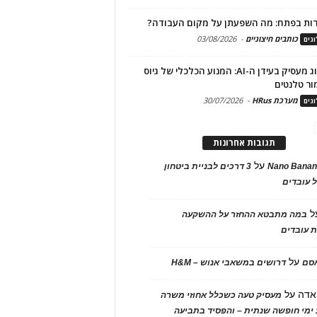
ות בפתח: מה השפעתן על מקום העבודה?
כותבים חיצוניים
-
03/08/2026
גים
מיתוג מעסיק בעידן ה-AI: המנוע הכלכלי של גיוס
ור טלנטים
מערכת HRus
-
30/07/2026
גים
תגובות אחרונות
על
Nano Banan
3 דרכים לבניית ביטחון
 עובדים
ל
במה מתבטא ההחזר על ההשקעה
 עובדים
על
אסם
דרושים במשאבי אנוש – H&M
אדה
על
מעסיק טעה כשכלל אחוזי משרה
ימי חופשה שנתית – והפסיד בתביעה