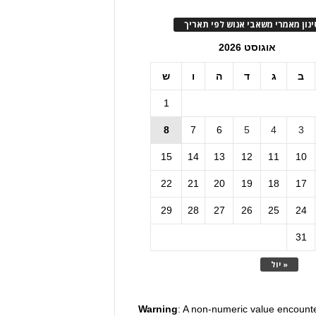
ינון מאמרי משאבי אנוש לפי תאריך
אוגוסט 2026
ב
ג
ד
ה
ו
ש
1
8
7
6
5
4
3
15
14
13
12
11
10
22
21
20
19
18
17
29
28
27
26
25
24
31
« יול
Warning
: A non-numeric value encount