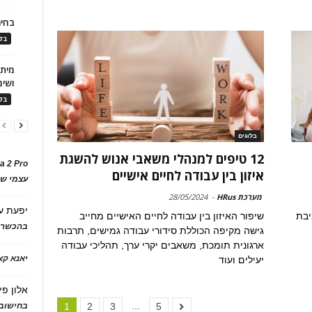
בחיר
בלו
ושימ
בלו
בלוגים
12 טיפים למנהלי משאבי אנוש להשגת
a 2 Pro
איזון בין עבודה לחיים אישיים
עצמי של
מערכת HRus
-
28/05/2024
יפעת
ע
יבת
שיפור האיזון בין עבודה לחיים האישיים מחייב
בהכשרת
גישה מקיפה הכוללת סידורי עבודה גמישים, תרבות
ארגונית תומכת, משאבים יקרי ערך, תהליכי עבודה
יאנא ק
יעילים ועוד
אלון פי
...
בחישוב 
1
2
3
5