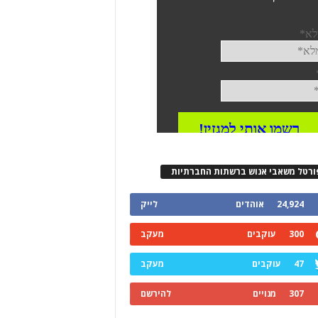
ורטל משאבי אנוש ברשתות החברתיות
24,924
אוהדים
לייק
300
עוקבים
מעקב
47
עוקבים
מעקב
307
מנויים
להירשם