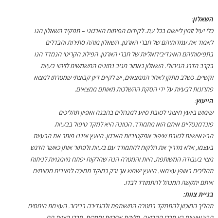
השאלון
:
כלי יעיל וזמין ליישום בכל עת. לקידום הפיתוח הארגוני – תפקיד השאלון הנו
לאמוד את עמדותיהם של חברי הארגון. השאלון מזהה סתירות והבדלים
בתפיסותיהם האינדיבידואליות של חברי הארגון. הפילוג הקריטי הנמדד הנו
בקרב הדרג הניהולי. השאלון כאמור מניב נתונים המשמשים לזיהוי בעיות
וקשיים. כשלב מתקן לאחר הממצאים, יש לקיים דיון קבוצתי שמטרתו למצוא
פתרונות לבעיות על ידי הסקת ההשלכות מאותם ממצאים.
הייעוץ
:
שימוש ביועץ חיצוני לטובת סיוע למנהלים בהבנה ואפיון תהליכים
פונדמנטליים איתם הוא מתמודד. הכוונה היא למקד טיפול בבעיות
הבינאישיות לטובת שיפור אפקטיביות הארגון. היועץ איננו פותר את הבעיות
בעצמו, אלא מדריך את הלקוח להתמודד עם בעיות ולפתור אותן כאשר הדגש
מצוי בעבודה המשותפת, היות והמטרה הנה שהלקוח יפתח מיומנויות לניתוח
תהליכים באופן עצמאי. היועץ ישמש אך ורק כמוקד תמיכה למצבים מסוימים
איתם יתקשה המנהל להתמודד לבדו.
בניית צוות
:
תהליך המוכוון להתמקד במטרה המשותפת ולהגדירה בבירור. העצמת היחסים
הבינאישיים בין חברי הקבוצה, חלוקת אחריות וסמכות. חברי הצוות הם