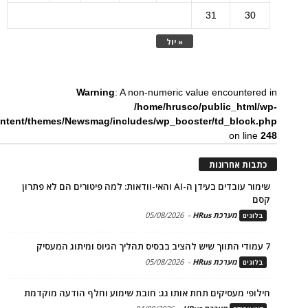
31
30
« יול
Warning
: A non-numeric value encountered in
/home/hrusco/public_html/wp-
ntent/themes/Newsmag/includes/wp_booster/td_block.php
on line
248
כתבות אחרונות
שימור עובדים בעידן ה-AI והאי-וודאות: למה פיטורים הם לא פתרון
קסם
מערכת HRus
-
05/08/2026
בלוגים
7 עמודי התווך שיש להציב בבסיס תהליך הגיוס ומיתוג המעסיק
מערכת HRus
-
05/08/2026
בלוגים
חילופי מעסיקים תחת אותו גג: חובת שימוע וחלף הודעה מוקדמת