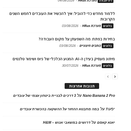
מערכת HRus
-
04/08/2026
דיני עבודה
ללמוד מחדש כדי להוביל: איך להכשיר את העובדים לחמש השנים
הקרובות
מערכת HRus
-
03/08/2026
בלוגים
בחירות בפתח: מה השפעתן על מקום העבודה?
כותבים חיצוניים
-
03/08/2026
בלוגים
מיתוג מעסיק בעידן ה-AI: המנוע הכלכלי של גיוס ושימור טלנטים
מערכת HRus
-
30/07/2026
בלוגים
תגובות אחרונות
על
Nano Banana 2 Pro
3 דרכים לבניית ביטחון עצמי של עובדים
יפעת
על
במה מתבטא ההחזר על ההשקעה בהכשרת עובדים
על
יאנא קאסם
דרושים במשאבי אנוש – H&M