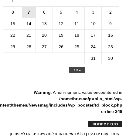
1
8
7
6
5
4
3
2
15
14
13
12
11
10
9
22
21
20
19
18
17
16
29
28
27
26
25
24
23
31
30
« יול
Warning
: A non-numeric value encountered in
/home/hrusco/public_html/wp-
ntent/themes/Newsmag/includes/wp_booster/td_block.php
on line
248
כתבות אחרונות
שימור עובדים בעידן ה-AI והאי-וודאות: למה פיטורים הם לא פתרון