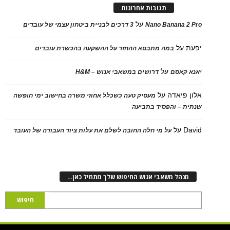
תגובות אחרונות
על
Nano Banana 2 Pro
3 דרכים לבניית ביטחון עצמי של עובדים
יפעת
על
במה מתבטא ההחזר על ההשקעה בהכשרת עובדים
על
יאנא קאסם
דרושים במשאבי אנוש – H&M
אלון פיאדה
על
מעסיק טעה כשכלל אחוזי משרה בחישוב ימי חופשה
שנתית – והפסיד בתביעה
David
על
על מי חלה החובה לשלם את עלות ציוד העבודה של העובד
מנהל משאבי אנוש החיפוש שלך מתחיל כאן…