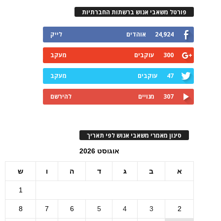
פורטל משאבי אנוש ברשתות החברתיות
24,924
אוהדים
לייק
300
עוקבים
מעקב
47
עוקבים
מעקב
307
מנויים
להירשם
סינון מאמרי משאבי אנוש לפי תאריך
אוגוסט 2026
א
ב
ג
ד
ה
ו
ש
1
8
7
6
5
4
3
2