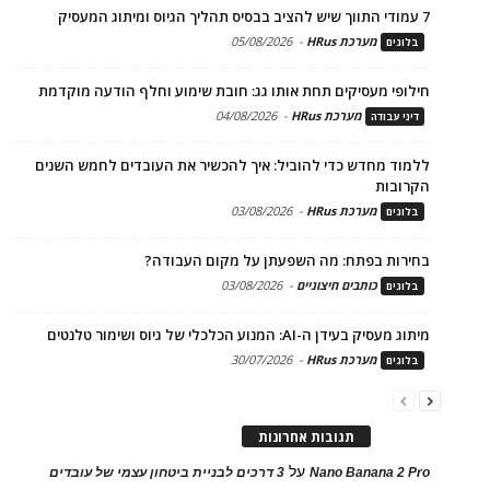
7 עמודי התווך שיש להציב בבסיס תהליך הגיוס ומיתוג המעסיק
מערכת HRus
-
05/08/2026
בלוגים
חילופי מעסיקים תחת אותו גג: חובת שימוע וחלף הודעה מוקדמת
מערכת HRus
-
04/08/2026
דיני עבודה
ללמוד מחדש כדי להוביל: איך להכשיר את העובדים לחמש השנים
הקרובות
מערכת HRus
-
03/08/2026
בלוגים
בחירות בפתח: מה השפעתן על מקום העבודה?
כותבים חיצוניים
-
03/08/2026
בלוגים
מיתוג מעסיק בעידן ה-AI: המנוע הכלכלי של גיוס ושימור טלנטים
מערכת HRus
-
30/07/2026
בלוגים
תגובות אחרונות
על
Nano Banana 2 Pro
3 דרכים לבניית ביטחון עצמי של עובדים