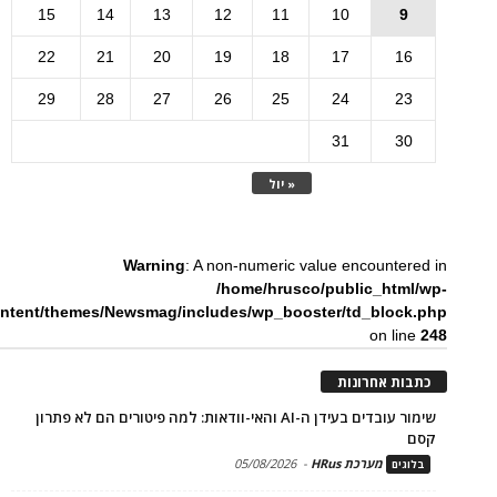
15
14
13
12
11
10
9
22
21
20
19
18
17
16
29
28
27
26
25
24
23
31
30
« יול
Warning
: A non-numeric value encountered in
/home/hrusco/public_html/wp-
ntent/themes/Newsmag/includes/wp_booster/td_block.php
on line
248
כתבות אחרונות
שימור עובדים בעידן ה-AI והאי-וודאות: למה פיטורים הם לא פתרון
קסם
מערכת HRus
-
05/08/2026
בלוגים