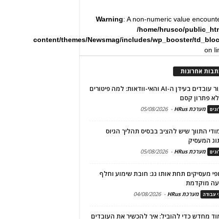
Warning
: A non-numeric value encount
/home/hrusco/public_ht
content/themes/Newsmag/includes/wp_booster/td_blo
on l
תבות אחרונות
שימור עובדים בעידן ה-AI והאי-וודאות: למה פיטורים
א פתרון קסם
מערכת HRus
-
05/08/2026
גים
מודי התווך שיש להציב בבסיס תהליך הגיוס
וג המעסיק
מערכת HRus
-
05/08/2026
גים
פי מעסיקים תחת אותו גג: חובת שימוע וחלף
עה מוקדמת
מערכת HRus
-
04/08/2026
י עבודה
ד מחדש כדי להוביל: איך להכשיר את העובדים