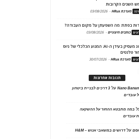
ש השנים הקרובות
מערכת HRus
-
03/08/2026
כה
ות בפתח: מה השפעתן על מקום העבודה?
כותבים חיצוניים
-
03/08/2026
גים
מיתוג מעסיק בעידן ה-AI: המנוע הכלכלי של גיוס
ור טלנטים
מערכת HRus
-
30/07/2026
גים
תגובות אחרונות
על
Nano Banan
3 דרכים לבניית ביטחון
 עובדים
ל
במה מתבטא ההחזר על ההשקעה
 עובדים
על
אסם
דרושים במשאבי אנוש – H&M