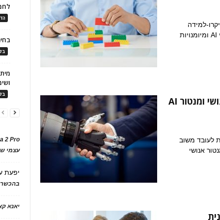
לחמ
הדר
קרו-למידה
אפקטיבית בארגון, המניעה אימוץ מהיר של כלי AI ומיומנויות
בחיר
בלו
ושימ
בלו
מודל המנטורינג המשולב: מנטור אנושי ומנטור AI
a 2 Pro
ן מערכות AI המספקות לעובד משוב
טור אנושי
עצמי של
יפעת
ע
בהכשרת
יאנא ק
ית