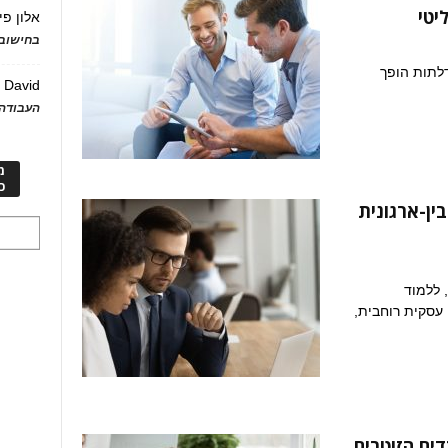
יטי
אלון פי
בחישוב 
לתות הופך
David
ע
העבודה 
מ
כ
ין-ארגונית
 ללמוד
 עסקית רוחבית,
 ה-AI: כשהעובדים הזוטרים