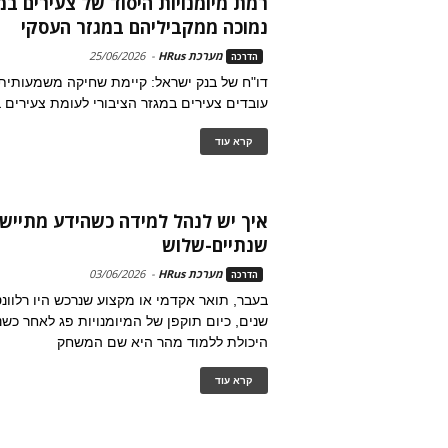
רמת מיומנויות היסוד של צעירים במ
נמוכה ממקביליהם במגזר העסקי
מערכת HRus
-
25/06/2026
הדרכה
דו"ח של בנק ישראל: קיימת שחיקה משמעותית 
עובדים צעירים במגזר הציבורי לעומת צעירים 
קרא עוד
איך יש לנהל למידה כשהידע מתיישן
שנתיים-שלוש
מערכת HRus
-
03/06/2026
הדרכה
שנים, כיום תוקפן של המיומנויות פג לאחר כשנ
היכולת ללמוד מהר היא שם המשחק
קרא עוד