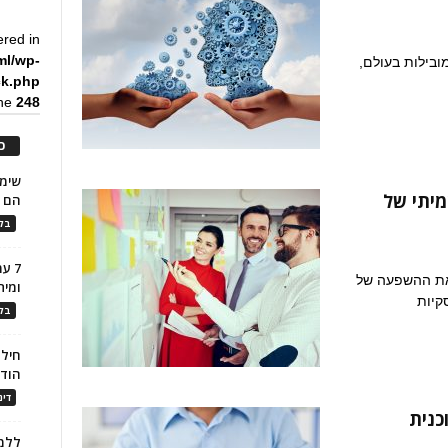
ered in
ml/wp-
ובילות בעולם,
ck.php
ine
248
כ
מיתי של
הם ל
בלו
7 ע
 את ההשפעה של
ומית
קיות
בלו
חילו
הוד
דינ
כנית
ללמו