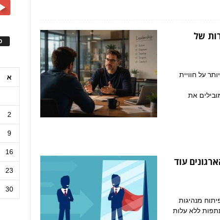
ות של
ס
תר על חוויית
א
ובילים את
2
9
16
רגונים עוד
23
30
ת Self-Empowered Employees לפיתוח מנהיגות
תתפות ללא עלות