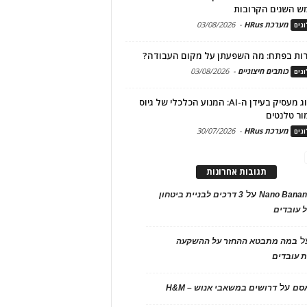
ש השנים הקרובות
מערכת HRus
-
03/08/2026
גים
ות בפתח: מה השפעתן על מקום העבודה?
כותבים חיצוניים
-
03/08/2026
גים
מיתוג מעסיק בעידן ה-AI: המנוע הכלכלי של גיוס
ור טלנטים
מערכת HRus
-
30/07/2026
גים
תגובות אחרונות
על
Nano Banan
3 דרכים לבניית ביטחון
 עובדים
ל
במה מתבטא ההחזר על ההשקעה
 עובדים
על
אסם
דרושים במשאבי אנוש – H&M