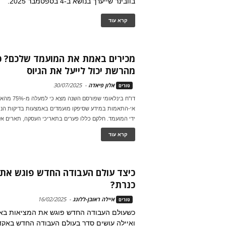
בוובינר שייערך בנושא ב-4 בספטמבר 2025.
קרא עוד
מכירים באמת את המועמד שלכם? כ
מהרשת יכול לייעל את הגיוס
אלון פיאדה
-
30/07/2025
טורים
דו"ח בינלאומי ש
אי-התאמות במידע שסיפקו מועמדים באמצעות בדיקות הנתו
ידי המועמד. חלקם כללו פערים בתאריכי העסקה, תארים אק
קרא עוד
כיצד עולם העבודה החדש פוגש את
כנרת?
איילה ראובן-ללונג
-
16/02/2025
טורים
כשעולם העבודה החדש פוגש את המציאות באק
ואיילה עושים סדר בעולם העבודה החדש באקד