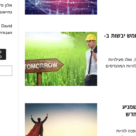
אלון פי
בחישוב 
David
ע
העבודה 
מש יבשות ב-
מ
כ
כיצד עולם העבודה העתידי פגש את חברת ICL, ואלו פעילויות
 להיות המהנדסים
שמניע
חדש
פכה להיות