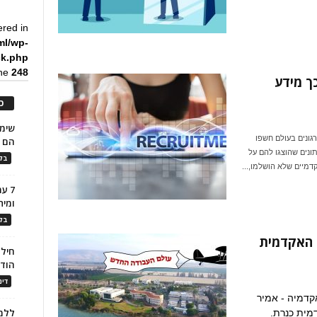
ered in
ml/wp-
ck.php
ine
248
ך מידע
כ
פורסם השנה מצא כי למעלה מ-75% מהארגונים בעולם חשפו
הם ל
נים שהוצגו להם על
בלו
דמיים שלא הושלמו,...
7 ע
ומית
בלו
 האקדמית
חילו
הוד
דינ
דמיה - אמיר
ללמו
מית כנרת.