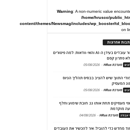
Warning
: A non-numeric value encount
/home/hrusco/public_ht
content/themes/Newsmag/includes/wp_booster/td_blo
on l
תבות אחרונות
שימור עובדים בעידן ה-AI והאי-וודאות: למה פיטורים
א פתרון קסם
מערכת HRus
-
05/08/2026
גים
מודי התווך שיש להציב בבסיס תהליך הגיוס
וג המעסיק
מערכת HRus
-
05/08/2026
גים
פי מעסיקים תחת אותו גג: חובת שימוע וחלף
עה מוקדמת
מערכת HRus
-
04/08/2026
י עבודה
ד מחדש כדי להוביל: איך להכשיר את העובדים