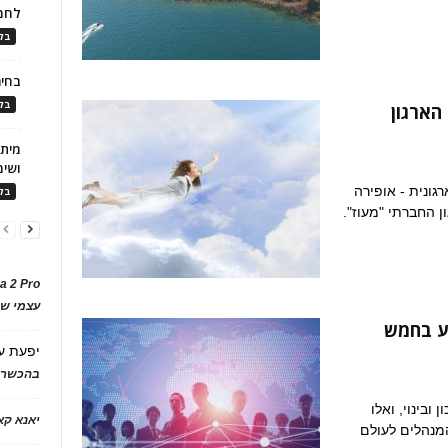
לחמ
בלו
בחיר
בלו
הארגון
ושימ
ונית - אופירה
בלו
 החברתי "מעוז".
a 2 Pro
עצמי של
ע בחמש
יפעת
ע
בהכשרת
ובינוי, ואלו
יאנא ק
המנהלים לעולם