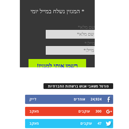
פורטל משאבי אנוש ברשתות החברתיות
24,924
אוהדים
לייק
300
עוקבים
מעקב
47
עוקבים
מעקב