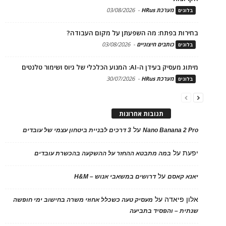
מערכת HRus
-
03/08/2026
בלוגים
בחירות בפתח: מה השפעתן על מקום העבודה?
כותבים חיצוניים
-
03/08/2026
בלוגים
מיתוג מעסיק בעידן ה-AI: המנוע הכלכלי של גיוס ושימור טלנטים
מערכת HRus
-
30/07/2026
בלוגים
תגובות אחרונות
על
Nano Banana 2 Pro
3 דרכים לבניית ביטחון עצמי של עובדים
יפעת
על
במה מתבטא ההחזר על ההשקעה בהכשרת עובדים
על
יאנא קאסם
דרושים במשאבי אנוש – H&M
אלון פיאדה
על
מעסיק טעה כשכלל אחוזי משרה בחישוב ימי חופשה
שנתית – והפסיד בתביעה