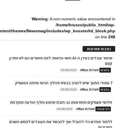
Warning
: A non-numeric value encountered in
/home/hrusco/public_html/wp-
ntent/themes/Newsmag/includes/wp_booster/td_block.php
on line
248
כתבות אחרונות
שימור עובדים בעידן ה-AI והאי-וודאות: למה פיטורים הם לא פתרון
קסם
מערכת HRus
-
05/08/2026
בלוגים
7 עמודי התווך שיש להציב בבסיס תהליך הגיוס ומיתוג המעסיק
מערכת HRus
-
05/08/2026
בלוגים
חילופי מעסיקים תחת אותו גג: חובת שימוע וחלף הודעה מוקדמת
מערכת HRus
-
04/08/2026
דיני עבודה
ללמוד מחדש כדי להוביל: איך להכשיר את העובדים לחמש השנים
הקרובות