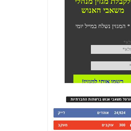
ורטל משאבי אנוש ברשתות החברתיות
24,924
אוהדים
לייק
300
עוקבים
מעקב