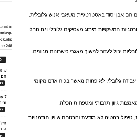
לם הם אבן יסוד באסטרטגיית משאבי אנוש גלובלית.
tered in
טגיות המשקפות מיתוג מעסיקים גלובלי וגם נוהלי
tml/wp-
ock.php
line
248
בליות יכול לעזור למשוך מאגרי כישרונות מגוונים.
כ
הם ל
בכוח עבודה גלובלי, לא פחות מאשר בכוח אדם מקומי
בלו
7 ע
אמצות גיוון תרבותי ומטפחות הכלה.
ומית
בלו
 טיפול בהטיה לא מודעת והבטחת שוויון הזדמנויות
חילו
הוד
דינ