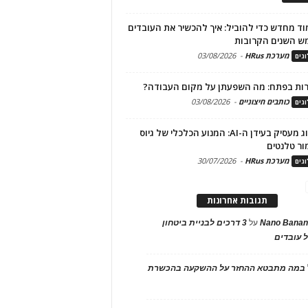
ד מחדש כדי להוביל: איך להכשיר את העובדים
ש השנים הקרובות
מערכת HRus
-
03/08/2026
גים
ות בפתח: מה השפעתן על מקום העבודה?
כותבים חיצוניים
-
03/08/2026
גים
מיתוג מעסיק בעידן ה-AI: המנוע הכלכלי של גיוס
ור טלנטים
מערכת HRus
-
30/07/2026
גים
תגובות אחרונות
Nano Banan
על
3 דרכים לבניית ביטחון
 עובדים
במה מתבטא ההחזר על ההשקעה בהכשרת