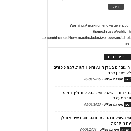
« יול
Warning
: A non-numeric value encoun
/home/hrusco/public_h
content/themes/Newsmag/includes/wp_booster/td_bl
on 
תבות אחרונות
שימור עובדים בעידן ה-AI והאי-וודאות: למה פיטורים
א פתרון קסם
מערכת HRus
-
05/08/2026
גים
מודי התווך שיש להציב בבסיס תהליך הגיוס
וג המעסיק
מערכת HRus
-
05/08/2026
גים
פי מעסיקים תחת אותו גג: חובת שימוע וחלף
עה מוקדמת
מערכת HRus
-
04/08/2026
י עבודה