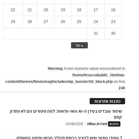
22
21
20
19
18
17
16
29
28
27
26
25
24
23
31
30
« יול
Warning
: A non-numeric value encountered in
/home/hrusco/public_html/wp-
content/themes/Newsmag/includes/wp_booster/td_block.php
on line
248
כתבות אחרונות
שימור עובדים בעידן ה-AI והאי-וודאות: למה פיטורים הם לא פתרון
קסם
מערכת HRus
-
05/08/2026
בלוגים
7 עמודי התווך שיש להציב בבסיס תהליך הגיוס ומיתוג המעסיק