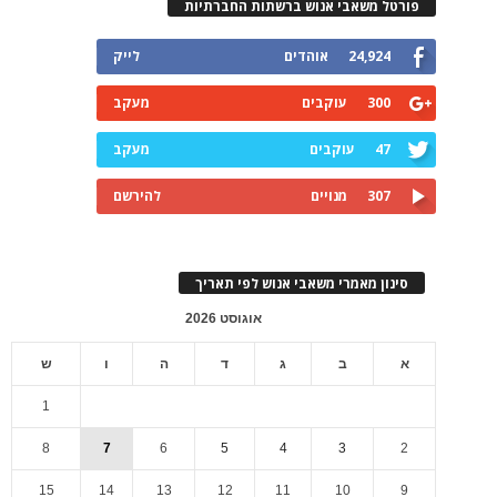
פורטל משאבי אנוש ברשתות החברתיות
24,924
אוהדים
לייק
300
עוקבים
מעקב
47
עוקבים
מעקב
307
מנויים
להירשם
סינון מאמרי משאבי אנוש לפי תאריך
אוגוסט 2026
א
ב
ג
ד
ה
ו
ש
1
8
7
6
5
4
3
2
15
14
13
12
11
10
9