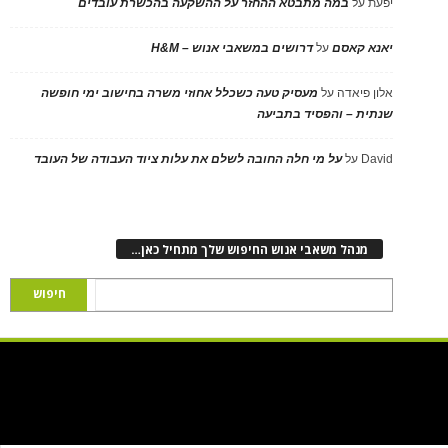
יפעת
על
במה מתבטא ההחזר על ההשקעה בהכשרת עובדים
יאנא קאסם
על
דרושים במשאבי אנוש – H&M
אלון פיאדה
על
מעסיק טעה כשכלל אחוזי משרה בחישוב ימי חופשה
שנתית – והפסיד בתביעה
David
על
על מי חלה החובה לשלם את עלות ציוד העבודה של העובד
מנהל משאבי אנוש החיפוש שלך מתחיל כאן…