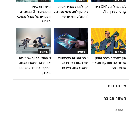
בלוגים
בלוגים
בלוגים
למה מודל ה-OKRs הינו
איך לזהות מנהיג אמיתי
הישרדות בעידן
קריטי בעידן ה-AI
בארגון ולמה מינוי מנהיגים
התהפוכות: 3 האתגרים
למנהלים הוא קריטי
הסמויים של מנהל משאבי
האנוש
בלוגים
בלוגים
בלוגים
איך לייצר הצלחה וחוסן
3 המיומנויות הקריטיות
3 עמודי התווך שמציבים
ארגוני עם מחלקת משאבי
שנדרשות לכל מנהל
את מנהל משאבי האנוש
אנוש 'רזה'
משאבי אנוש מצליח
במוקד, כמוביל להצלחת
הארגון
אין תגובות
השאר תגובה