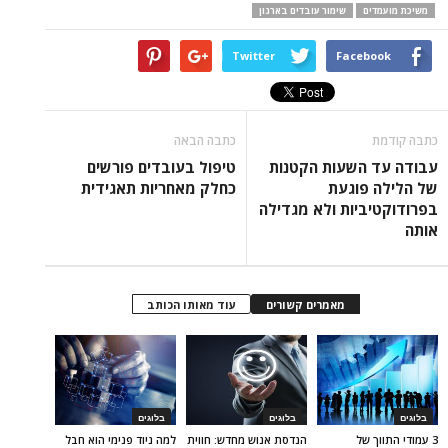
משיכת מועמדים
שימור עובדים בארגון
Twitter
Facebook
כתבה קודמת
כתבה הבאה
עבודה עד השעות הקטנות
טיפול בעובדים פורשים
של הלילה פוגעת
כחלק מאחריות תאגידית
בפרודוקטיביות ולא מגדילה
אותה
מאמרים קשורים
עוד מאותו הכותב
בלוגים
בלוגים
בלוגים
3 עמודי התווך של
הנדסת אנוש מחדש: חווית
למה ניוד פנימי הוא חבל