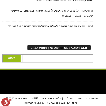
יאנא קאסם
על
דרושים במשאבי אנוש – H&M
אלון פיאדה
על
מעסיק טעה כשכלל אחוזי משרה בחישוב ימי חופשה
שנתית – והפסיד בתביעה
David
על
על מי חלה החובה לשלם את עלות ציוד העבודה של העובד
מנהל משאבי אנוש החיפוש שלך מתחיל כאן…
פתרונות רשת
Dreamzone
| כל הזכויות שמורות
HRUS
משאבי אנוש © 2016 |
יצירת קשר: 0722-555-225 או news@hrus.co.il