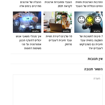
התרבות הארגונית וחווית
העובד ומחוברות ארגונית
ההצלה של ארגונים
החיים הכוללת של העובד
לקראת 2031
מודרניים בימים אלה
בלוגים
בלוגים
בלוגים
7 סיבות לחשיבות של
10 שלבים ליצירת חוויית
איך מנהלי משאבי אנוש
השקעה בחווית עובד
עובד חיובית לעובדים
יכולים לתעדף תכנון
חיובית גם כשהביקוש
מרחוק
אסטרטגיה על פני
לעובדים יורד
משימות דחופות
אין תגובות
השאר תגובה