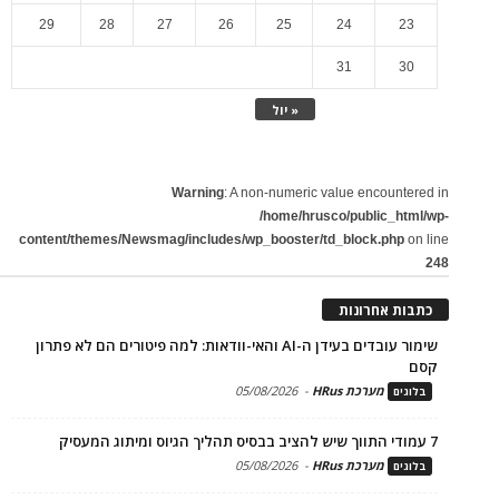
29
28
27
26
25
24
23
31
30
« יול
Warning
: A non-numeric value encountered in
/home/hrusco/public_html/wp-
content/themes/Newsmag/includes/wp_booster/td_block.php
on line
248
כתבות אחרונות
שימור עובדים בעידן ה-AI והאי-וודאות: למה פיטורים הם לא פתרון
קסם
מערכת HRus
-
05/08/2026
בלוגים
7 עמודי התווך שיש להציב בבסיס תהליך הגיוס ומיתוג המעסיק
מערכת HRus
-
05/08/2026
בלוגים