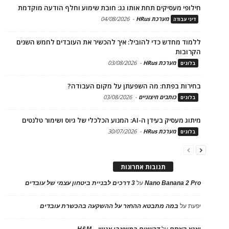
חילופי מעסיקים תחת אותו גג: חובת שימוע וחלף הודעה מוקדמת
מערכת HRus
-
04/08/2026
דיני עבודה
ללמוד מחדש כדי להוביל: איך להכשיר את העובדים לחמש השנים
הקרובות
מערכת HRus
-
03/08/2026
בלוגים
בחירות בפתח: מה השפעתן על מקום העבודה?
כותבים חיצוניים
-
03/08/2026
בלוגים
מיתוג מעסיק בעידן ה-AI: המנוע הכלכלי של גיוס ושימור טלנטים
מערכת HRus
-
30/07/2026
בלוגים
תגובות אחרונות
Nano Banana 2 Pro
על
3 דרכים לבניית ביטחון עצמי של עובדים
יפעת
על
במה מתבטא ההחזר על ההשקעה בהכשרת עובדים