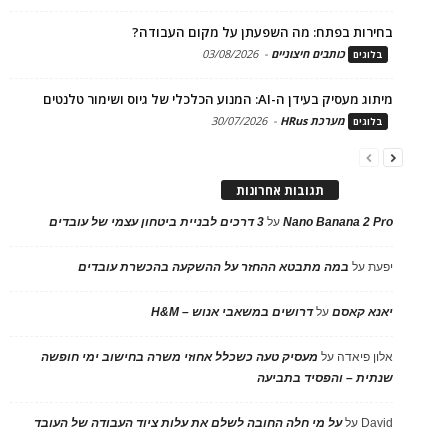
בחירות בפתח: מה השפעתן על מקום העבודה?
כותבים חיצוניים
-
03/08/2026
בלוגים
מיתוג מעסיק בעידן ה-AI: המנוע הכלכלי של גיוס ושימור טלנטים
מערכת HRus
-
30/07/2026
בלוגים
תגובות אחרונות
Nano Banana 2 Pro
על
3 דרכים לבניית ביטחון עצמי של עובדים
יפעת
על
במה מתבטא ההחזר על ההשקעה בהכשרת עובדים
יאנא קאסם
על
דרושים במשאבי אנוש – H&M
אלון פיאדה
על
מעסיק טעה כשכלל אחוזי משרה בחישוב ימי חופשה
שנתית – והפסיד בתביעה
David
על
על מי חלה החובה לשלם את עלות ציוד העבודה של העובד