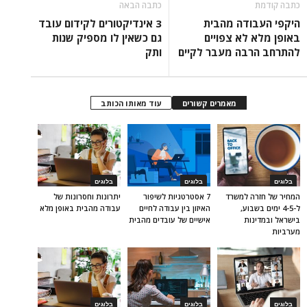
כתבה קודמת
כתבה הבאה
היקפי העבודה מהבית
3 אינדיקטורים לקידום עובד
באופן מלא לא צפויים
גם כשאין לו מספיק שנות
להתרחב הרבה מעבר לקיים
ותק
מאמרים קשורים
עוד מאותו הכותב
בלוגים
בלוגים
בלוגים
המחיר של חזרה למשרד
7 אסטרטגיות לשיפור
יתרונות וחסרונות של
ל-4-5 ימים בשבוע,
האיזון בין עבודה לחיים
עבודה מהבית באופן מלא
בישראל ובמדינות
אישיים של עובדים מהבית
מערביות
בלוגים
בלוגים
בלוגים