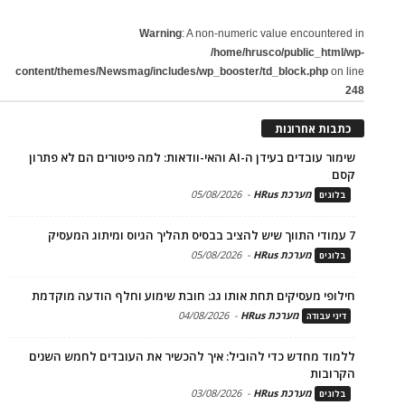
Warning
: A non-numeric value encountered in
/home/hrusco/public_html/wp-
content/themes/Newsmag/includes/wp_booster/td_block.php
on line
248
כתבות אחרונות
שימור עובדים בעידן ה-AI והאי-וודאות: למה פיטורים הם לא פתרון
קסם
מערכת HRus
-
05/08/2026
בלוגים
7 עמודי התווך שיש להציב בבסיס תהליך הגיוס ומיתוג המעסיק
מערכת HRus
-
05/08/2026
בלוגים
חילופי מעסיקים תחת אותו גג: חובת שימוע וחלף הודעה מוקדמת
מערכת HRus
-
04/08/2026
דיני עבודה
ללמוד מחדש כדי להוביל: איך להכשיר את העובדים לחמש השנים
הקרובות
מערכת HRus
-
03/08/2026
בלוגים