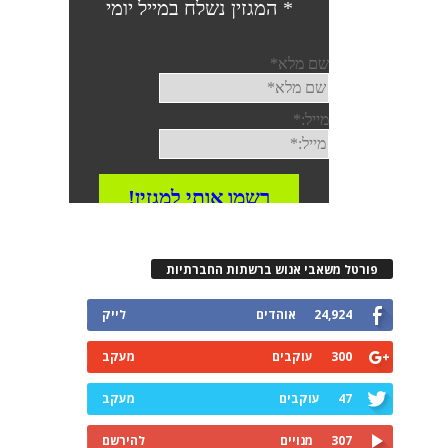
פורטל משאבי אנוש ברשתות החברתיות
24,924
אוהדים
לייק
300
עוקבים
מעקב
47
עוקבים
מעקב
307
מנויים
להירשם