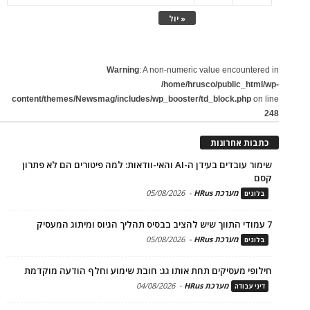
« יול
Warning
: A non-numeric value encountered in
/home/hrusco/public_html/wp-
content/themes/Newsmag/includes/wp_booster/td_block.php
on line
248
כתבות אחרונות
שימור עובדים בעידן ה-AI והאי-וודאות: למה פיטורים הם לא פתרון
קסם
מערכת HRus
-
05/08/2026
בלוגים
7 עמודי התווך שיש להציב בבסיס תהליך הגיוס ומיתוג המעסיק
מערכת HRus
-
05/08/2026
בלוגים
חילופי מעסיקים תחת אותו גג: חובת שימוע וחלף הודעה מוקדמת
מערכת HRus
-
04/08/2026
דיני עבודה