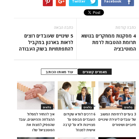
Twitter
Facebook
כתבה קודמת
כתבה הבאה
4 מסקנות ממחקרים בנושא
5 שינויים שעובדים רוצים
תרומת ההטבות לרמת
לראות בארגון במקביל
המוטיבציה
להתפתחויות בשוק העבודה
מאמרים קשורים
עוד מאותו הכותב
בלוגים
בלוגים
בלוגים
3 צעדים לרתימת המשוב
6 דרכים לוודא שקידום
איך להחזיר למסלול
של עובדים ליצירת שינויים
העובדים מבוסס על
ההצלחה וההישגים, עובד
חיוביים ושיפורים
מצויינות ולא על קרבה
שהפסיק למצות את
אישית למנהל
הפוטנציאל שלו