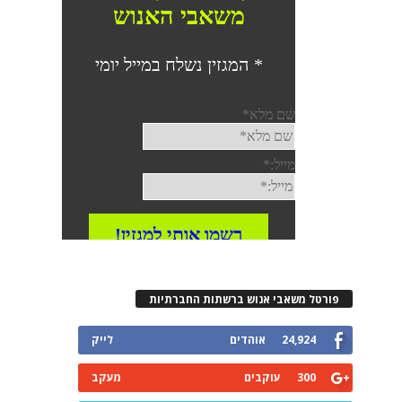
פורטל משאבי אנוש ברשתות החברתיות
24,924
אוהדים
לייק
300
עוקבים
מעקב