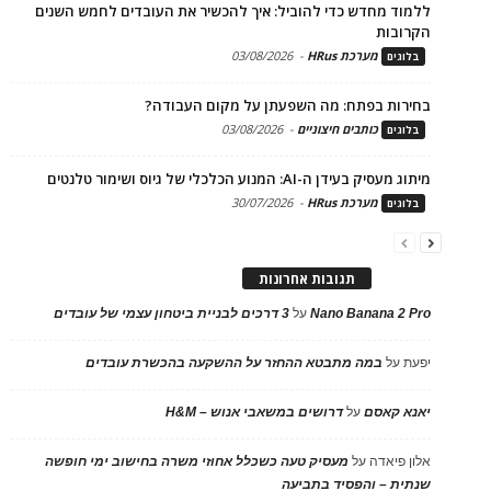
ללמוד מחדש כדי להוביל: איך להכשיר את העובדים לחמש השנים
הקרובות
מערכת HRus
-
03/08/2026
בלוגים
בחירות בפתח: מה השפעתן על מקום העבודה?
כותבים חיצוניים
-
03/08/2026
בלוגים
מיתוג מעסיק בעידן ה-AI: המנוע הכלכלי של גיוס ושימור טלנטים
מערכת HRus
-
30/07/2026
בלוגים
תגובות אחרונות
Nano Banana 2 Pro
על
3 דרכים לבניית ביטחון עצמי של עובדים
יפעת
על
במה מתבטא ההחזר על ההשקעה בהכשרת עובדים
יאנא קאסם
על
דרושים במשאבי אנוש – H&M
אלון פיאדה
על
מעסיק טעה כשכלל אחוזי משרה בחישוב ימי חופשה
שנתית – והפסיד בתביעה