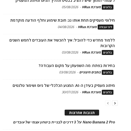
7 עמודי התווך שיש להציב בבסיס תהליך הגיוס ומיתוג המעסיק
מערכת HRus
-
05/08/2026
בלוגים
חילופי מעסיקים תחת אותו גג: חובת שימוע וחלף הודעה מוקדמת
מערכת HRus
-
04/08/2026
דיני עבודה
ללמוד מחדש כדי להוביל: איך להכשיר את העובדים לחמש השנים
הקרובות
מערכת HRus
-
03/08/2026
בלוגים
בחירות בפתח: מה השפעתן על מקום העבודה?
כותבים חיצוניים
-
03/08/2026
בלוגים
מיתוג מעסיק בעידן ה-AI: המנוע הכלכלי של גיוס ושימור טלנטים
מערכת HRus
-
30/07/2026
בלוגים
תגובות אחרונות
על
Nano Banana 2 Pro
3 דרכים לבניית ביטחון עצמי של עובדים