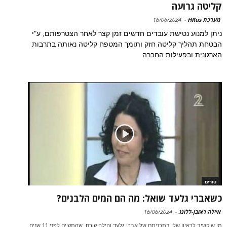
קליטה גרועה
מערכת HRus
-
16/06/2024
ניתן למנוע נטישת עובדים חדשים זמן קצר לאחר הצטרפותם, ע"י
הבטחת תהליך קליטה חזק ותומך המטפח קליטה נאותה בתרבות
הארגונית ובפעילות החברה
טורים
כשאברי גלעד שואל: מה הם המים הלבנים?
איילה ראובן-ללונג
-
16/06/2024
מי שיקשיב לראיון שלי בתכניתם של אברי גלעד והילה קורח, שהתקיים לפני 11 שנים