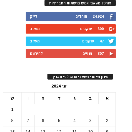
פורטל משאבי אנוש ברשתות החברתיות
24,924
אוהדים
לייק
300
עוקבים
מעקב
47
עוקבים
מעקב
307
מנויים
להירשם
סינון מאמרי משאבי אנוש לפי תאריך
יוני 2024
א
ב
ג
ד
ה
ו
ש
1
8
7
6
5
4
3
2
15
14
13
12
11
10
9