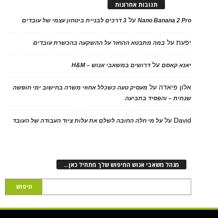
תגובות אחרונות
על
Nano Banana 2 Pro
3 דרכים לבניית ביטחון עצמי של עובדים
יפעת
על
במה מתבטא ההחזר על ההשקעה בהכשרת עובדים
על
יאנא קאסם
דרושים במשאבי אנוש – H&M
אלון פיאדה
על
מעסיק טעה כשכלל אחוזי משרה בחישוב ימי חופשה
שנתית – והפסיד בתביעה
David
על
על מי חלה החובה לשלם את עלות ציוד העבודה של העובד
מנהל משאבי אנוש החיפוש שלך מתחיל כאן…