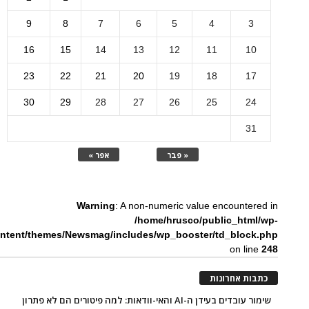
9
8
7
6
5
4
3
16
15
14
13
12
11
10
23
22
21
20
19
18
17
30
29
28
27
26
25
24
31
« פבר
אפר »
Warning
: A non-numeric value encountered in
/home/hrusco/public_html/wp-
ntent/themes/Newsmag/includes/wp_booster/td_block.php
on line
248
כתבות אחרונות
שימור עובדים בעידן ה-AI והאי-וודאות: למה פיטורים הם לא פתרון