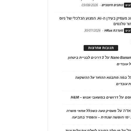
כותבים חיצוניים
-
03/08/2026
גים
מיתוג מעסיק בעידן ה-AI: המנוע הכלכלי של גיוס
ור טלנטים
מערכת HRus
-
30/07/2026
גים
תגובות אחרונות
על
Nano Banan
3 דרכים לבניית ביטחון
 עובדים
ל
במה מתבטא ההחזר על ההשקעה
 עובדים
על
אסם
דרושים במשאבי אנוש – H&M
אדה
על
מעסיק טעה כשכלל אחוזי משרה
ימי חופשה שנתית – והפסיד בתביעה
ל
על מי חלה החובה לשלם את עלות ציוד