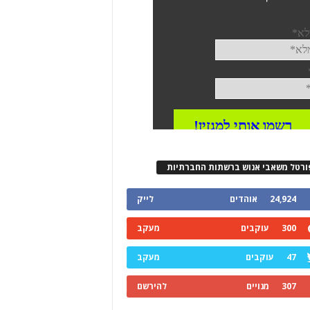
ורטל משאבי אנוש ברשתות החברתיות
24,924
אוהדים
לייק
300
עוקבים
מעקב
47
עוקבים
מעקב
307
מנויים
להירשם