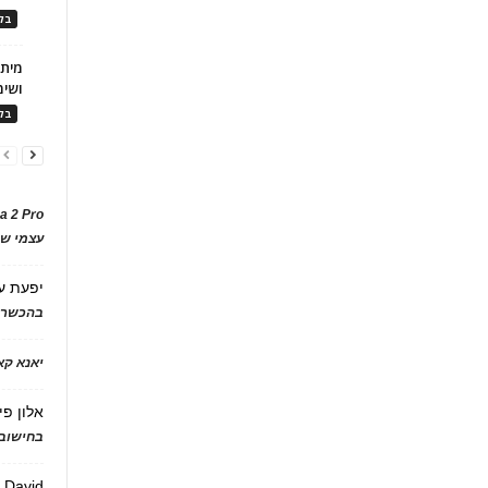
בלו
ושימ
בלו
a 2 Pro
עצמי של
יפעת
ע
בהכשרת
יאנא ק
אלון פי
בחישוב 
David
ע