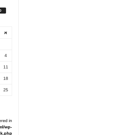
ס
א
4
11
18
25
ered in
ml/wp-
ck.php