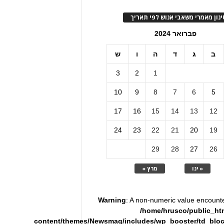
ינון מאמרי משאבי אנוש לפי תאריך
פברואר 2024
ב
ג
ד
ה
ו
ש
3
2
1
10
9
8
7
6
5
17
16
15
14
13
12
24
23
22
21
20
19
29
28
27
26
« ינו
מרץ »
Warning
: A non-numeric value encount
/home/hrusco/public_ht
content/themes/Newsmag/includes/wp_booster/td_blo