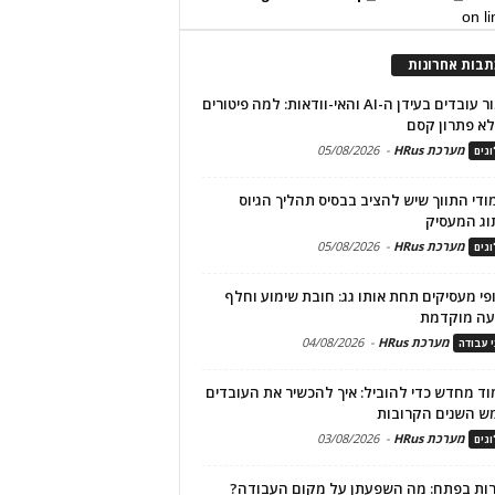
on l
תבות אחרונות
שימור עובדים בעידן ה-AI והאי-וודאות: למה פיטורים
א פתרון קסם
מערכת HRus
-
05/08/2026
גים
מודי התווך שיש להציב בבסיס תהליך הגיוס
וג המעסיק
מערכת HRus
-
05/08/2026
גים
פי מעסיקים תחת אותו גג: חובת שימוע וחלף
עה מוקדמת
מערכת HRus
-
04/08/2026
י עבודה
ד מחדש כדי להוביל: איך להכשיר את העובדים
ש השנים הקרובות
מערכת HRus
-
03/08/2026
גים
ות בפתח: מה השפעתן על מקום העבודה?