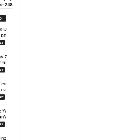
ine
248
כ
הם ל
בלו
7 ע
ומית
בלו
חילו
הוד
דינ
ללמו
לחמ
בלו
בחיר