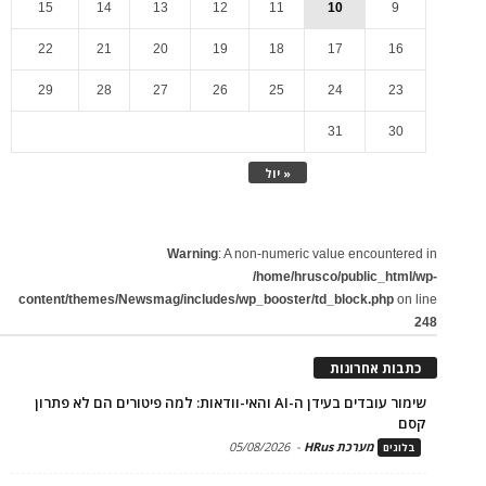
15
14
13
12
11
10
9
22
21
20
19
18
17
16
29
28
27
26
25
24
23
31
30
« יול
Warning
: A non-numeric value encountered in
/home/hrusco/public_html/wp-
content/themes/Newsmag/includes/wp_booster/td_block.php
on line
248
כתבות אחרונות
שימור עובדים בעידן ה-AI והאי-וודאות: למה פיטורים הם לא פתרון
קסם
מערכת HRus
-
05/08/2026
בלוגים