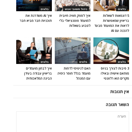
בלוגים
ניהול משאבי אנוש
בלוגים
5 דוגמאות לשאלות
איך לספק חוויה חיובית
איך AI משדרגת את
בריאיון שמאפשרות
למועמד פוטנציאלי בלי
תוכניות חבר מביא חבר
לראות את המועמד מבעד
לטבוע בשאלות
להכנה עם AI
בלוגים
בלוגים
בלוגים
3 סיבות לצורך בגיוס
האם לגיטימי לדחות
איך לבחון מועמדים
מותאם אישית ובאילו
מועמד בגלל חוסר כימיה
בריאיון עבודה בעידן
מקרים הוא רלוונטי
עם המנהל
הבינה המלאכותית
אין תגובות
השאר תגובה