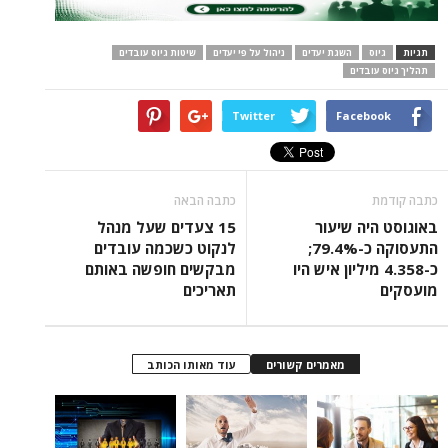
תגיות
גיוס
השגת יעדים
ניהול על פי יעדים
שיטות גיוס עובדים
תהליך גיוס עובדים
Twitter
Facebook
כתבה קודמת
כתבה הבאה
באוגוסט היה שיעור
15 צעדים שעל מנהל
התעסוקה כ-79.4%;
לנקוט כשכמה עובדים
כ-4.358 מיליון איש היו
מבקשים חופשה באותם
מועסקים
תאריכים
מאמרים קשורים
עוד מאותו הכותב