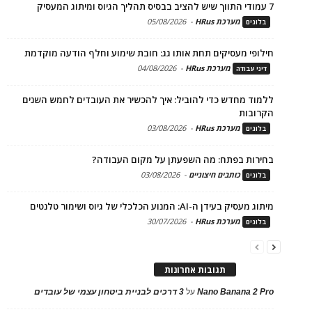
7 עמודי התווך שיש להציב בבסיס תהליך הגיוס ומיתוג המעסיק
מערכת HRus
-
05/08/2026
בלוגים
חילופי מעסיקים תחת אותו גג: חובת שימוע וחלף הודעה מוקדמת
מערכת HRus
-
04/08/2026
דיני עבודה
ללמוד מחדש כדי להוביל: איך להכשיר את העובדים לחמש השנים
הקרובות
מערכת HRus
-
03/08/2026
בלוגים
בחירות בפתח: מה השפעתן על מקום העבודה?
כותבים חיצוניים
-
03/08/2026
בלוגים
מיתוג מעסיק בעידן ה-AI: המנוע הכלכלי של גיוס ושימור טלנטים
מערכת HRus
-
30/07/2026
בלוגים
תגובות אחרונות
Nano Banana 2 Pro
על
3 דרכים לבניית ביטחון עצמי של עובדים