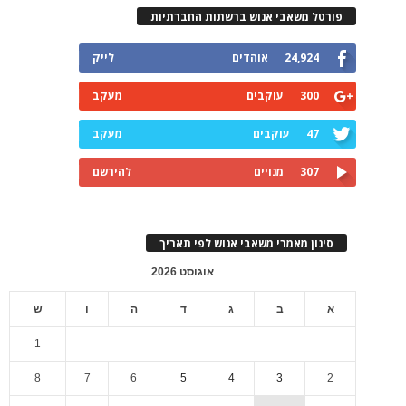
פורטל משאבי אנוש ברשתות החברתיות
24,924
אוהדים
לייק
300
עוקבים
מעקב
47
עוקבים
מעקב
307
מנויים
להירשם
סינון מאמרי משאבי אנוש לפי תאריך
אוגוסט 2026
א
ב
ג
ד
ה
ו
ש
1
8
7
6
5
4
3
2