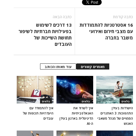
כתבה קודמת
כתבה הבאה
16 אסטרטגיות להתמודדות
13 דרכים לשימוש
עם מצבי חירום ואירועי
בפעילויות חברתיות לשיפור
משבר בחברה
תחושת השייכות של
העובדים
מאמרים קשורים
עוד מאותו הכותב
בלוגים
בלוגים
בלוגים
הישרדות בעידן
איך לשרוד את
איך להתמודד עם
התהפוכות: 3 האתגרים
האנאלפביתיוּת
היעדרויות תכופות של
הסמויים של מנהל משאבי
הדיגיטלית בארגון בעידן
עובדים
האנוש
ה-AI