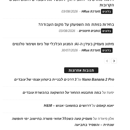
הקרובות
מערכת HRus
-
03/08/2026
בלוגים
בחירות בפתח: מה השפעתן על מקום העבודה?
כותבים חיצוניים
-
03/08/2026
בלוגים
מיתוג מעסיק בעידן ה-AI: המנוע הכלכלי של גיוס ושימור טלנטים
מערכת HRus
-
30/07/2026
בלוגים
תגובות אחרונות
Nano Banana 2 Pro
על
3 דרכים לבניית ביטחון עצמי של עובדים
יפעת
על
במה מתבטא ההחזר על ההשקעה בהכשרת עובדים
יאנא קאסם
על
דרושים במשאבי אנוש – H&M
אלון פיאדה
על
מעסיק טעה כשכלל אחוזי משרה בחישוב ימי חופשה
שנתית – והפסיד בתביעה