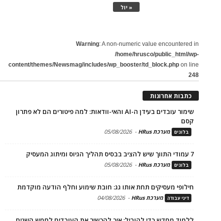
« יול
Warning
: A non-numeric value encountered in
/home/hrusco/public_html/wp-
content/themes/Newsmag/includes/wp_booster/td_block.php
on line
248
כתבות אחרונות
שימור עובדים בעידן ה-AI והאי-וודאות: למה פיטורים הם לא פתרון
קסם
מערכת HRus
-
05/08/2026
בלוגים
7 עמודי התווך שיש להציב בבסיס תהליך הגיוס ומיתוג המעסיק
מערכת HRus
-
05/08/2026
בלוגים
חילופי מעסיקים תחת אותו גג: חובת שימוע וחלף הודעה מוקדמת
מערכת HRus
-
04/08/2026
דיני עבודה
ללמוד מחדש כדי להוביל: איך להכשיר את העובדים לחמש השנים