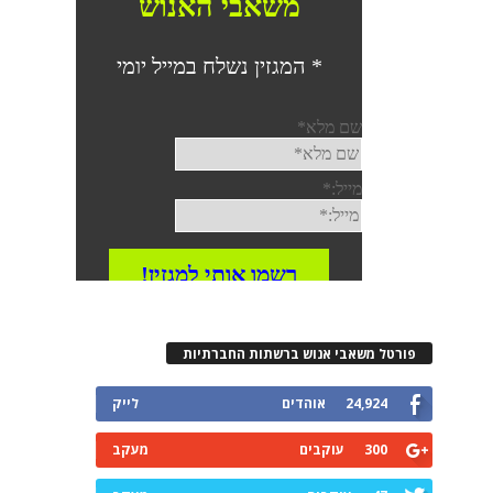
פורטל משאבי אנוש ברשתות החברתיות
24,924
אוהדים
לייק
300
עוקבים
מעקב