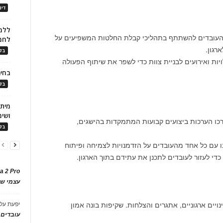
דינ
ללמו
העובדים להשתתף בתהליכי קבלת החלטות המשפיעים על
לחמ
רגון.
בלו
ויות ואירועים לבניית צוות כדי לשפר את שיתוף הפעולה
בחיר
בלו
ושימ
ערכו הערכות ביצועים קבועות המתמקדות בהישגים,
בלו
נו עם כל אחד מהעובדים על הזדמנויות לצמיחה ופיתוח
כדי לעזור לעובדים לתכנן את עתידם בתוך הארגון.
a 2 Pro
עצמי של
נויים ארגוניים, אתגרים והצלחות. שקיפות בונה אמון
יפעת
על
עובדים