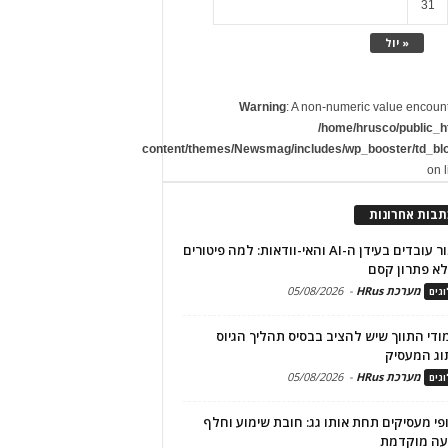
31
« יול
Warning
: A non-numeric value encoun
/home/hrusco/public_h
content/themes/Newsmag/includes/wp_booster/td_bl
on 
תבות אחרונות
שימור עובדים בעידן ה-AI והאי-וודאות: למה פיטורים
א פתרון קסם
מערכת HRus
-
05/08/2026
גים
מודי התווך שיש להציב בבסיס תהליך הגיוס
וג המעסיק
מערכת HRus
-
05/08/2026
גים
פי מעסיקים תחת אותו גג: חובת שימוע וחלף
עה מוקדמת