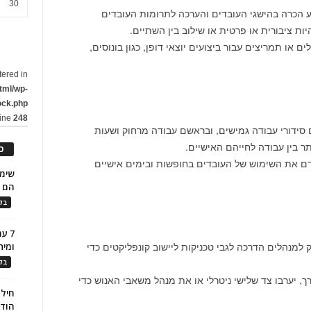
30
ע הכרה בהישגי העובדים והערכה לתרומות העובדים
היות ציבורית או פרטית או שילוב בין השתיים.
 או תמריצים עבור ביצועים יוצאי דופן, כגון בונוסים,
tered in
tml/wp-
ock.php
line
248
 סידורי עבודה גמישים, ובראשם עבודה מרחוק ושעות
ותר בין עבודה לחייהם האישיים.
כ
דם את השימוש של העובדים בחופשות ובימים אישיים
הם ל
בלו
7 ע
 למנהלים הדרכה לגבי טכניקות ליישוב קונפליקטים כדי
ומית
בלו
, יערבו צד שלישי ניטרלי או את מנהל משאבי האנוש כדי
חילו
הוד