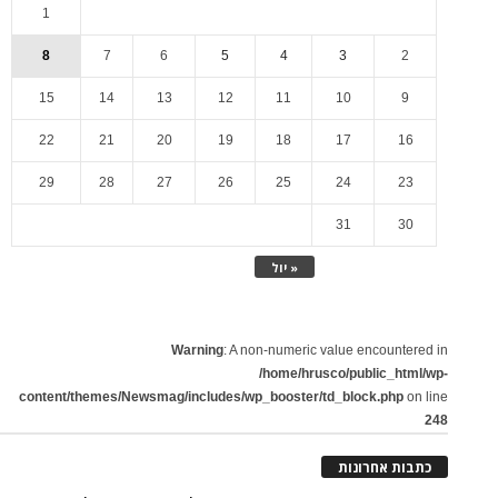
1
8
7
6
5
4
3
2
15
14
13
12
11
10
9
22
21
20
19
18
17
16
29
28
27
26
25
24
23
31
30
« יול
Warning
: A non-numeric value encountered in
/home/hrusco/public_html/wp-
content/themes/Newsmag/includes/wp_booster/td_block.php
on line
248
כתבות אחרונות