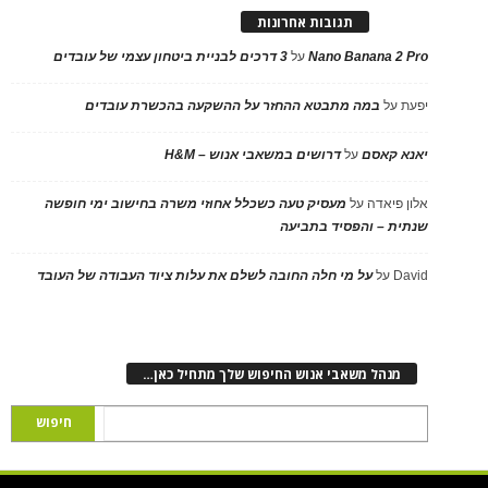
תגובות אחרונות
Nano Banana 2 Pro
על
3 דרכים לבניית ביטחון עצמי של עובדים
יפעת
על
במה מתבטא ההחזר על ההשקעה בהכשרת עובדים
יאנא קאסם
על
דרושים במשאבי אנוש – H&M
אלון פיאדה
על
מעסיק טעה כשכלל אחוזי משרה בחישוב ימי חופשה
שנתית – והפסיד בתביעה
David
על
על מי חלה החובה לשלם את עלות ציוד העבודה של העובד
מנהל משאבי אנוש החיפוש שלך מתחיל כאן…