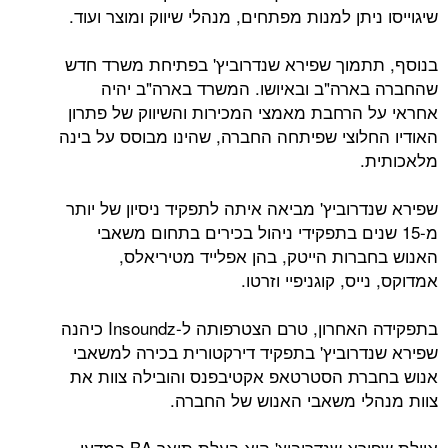
שיגוייסו ניתן למנות מפתחים, מנהלי שיווק ומוצר ועוד.
בנוסף, תתמוך שפירא שנדרוביץ' בפתיחת משרד חדש
שהחברה בארה"ב ובאיושו. המשרד בארה"ב יהיה
אחראי על הרחבת מאמצי המכירות והשיווק של פתרון
האודיו החלוצי שפיתחה החברה, שהינו מבוסס על בינה
מלאכותית.
שפירא שנדרוביץ' מביאה איתה לתפקיד ניסיון של יותר
מ-15 שנים בתפקידי ניהול בכירים בתחום משאבי
האנוש בחברות הייטק, בהן אפלייד מטיריאלס,
אמדוקס, נייס, קוגניפיי וזרטו.
בתפקידה האחרון, טרם הצטרפותה ל-Insoundz כיהנה
שפירא שנדרוביץ' בתפקיד דירקטורית בכירה למשאבי
אנוש בחברת הסטרטאפ אקטיבפנס והובילה צוות את
צוות מנהלי משאבי האנוש של החברה.
איילת שפירא שנדרוביץ' היא בעלת תואר BA במדעי