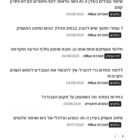
שימור עובדים בעידן ה-AI והאי-וודאות: למה פיטורים הם לא פתרון
קסם
מערכת HRus
-
05/08/2026
בלוגים
7 עמודי התווך שיש להציב בבסיס תהליך הגיוס ומיתוג המעסיק
מערכת HRus
-
05/08/2026
בלוגים
חילופי מעסיקים תחת אותו גג: חובת שימוע וחלף הודעה מוקדמת
מערכת HRus
-
04/08/2026
דיני עבודה
ללמוד מחדש כדי להוביל: איך להכשיר את העובדים לחמש השנים
הקרובות
מערכת HRus
-
03/08/2026
בלוגים
בחירות בפתח: מה השפעתן על מקום העבודה?
כותבים חיצוניים
-
03/08/2026
בלוגים
מיתוג מעסיק בעידן ה-AI: המנוע הכלכלי של גיוס ושימור טלנטים
מערכת HRus
-
30/07/2026
בלוגים