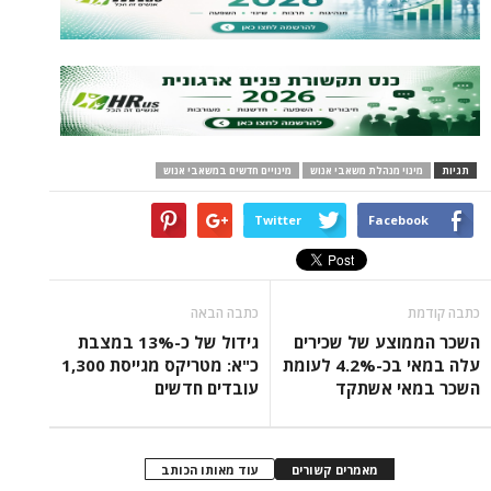
תגיות
מינוי מנהלת משאבי אנוש
מינויים חדשים במשאבי אנוש
Twitter
Facebook
כתבה קודמת
כתבה הבאה
השכר הממוצע של שכירים
גידול של כ-13% במצבת
עלה במאי בכ-4.2% לעומת
כ"א: מטריקס מגייסת 1,300
השכר במאי אשתקד
עובדים חדשים
מאמרים קשורים
עוד מאותו הכותב