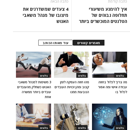
כתבה קודמת
כתבה הבאה
איך להימנע משיעורי
4 צעדים שמשדרגים את
תחלופה גבוהים של
מיצובו של מנהל משאבי
הטלנטים המוכשרים ביותר
האנוש
מאמרים קשורים
עוד מאותו הכותב
בלוגים
בלוגים
בלוגים
מה צריך לכלול בחוזה
מהו חוזה העסקה לזמן
3 משימות למנהל משאבי
עבודה אישי ומה אסור
קצוב ומהן זכויות העובדים
האנוש כשחלק מהעובדים
לכלול בו
הנובעות ממנו
עובדים ביותר ממשרה
אחת
בלוגים
בלוגים
בלוגים