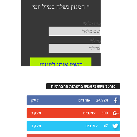
פורטל משאבי אנוש ברשתות החברתיות
24,924
אוהדים
לייק
300
עוקבים
מעקב
47
עוקבים
מעקב