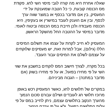
שאלה אחרת היא מה קורה לגבי מיסוי השי לחג. פקודת
מס הכנסה קובעת, כי כל הטבה שמוענקת על ידי
המעסיק, בין אם מדובר בכסף או במוצר שווה ערך
לכסף, ובין אם הוענק לעובד במישרין או בעקיפין, היא
הכנסה מעבודה ולכן חייבת במס הכנסה וביטוח לאומי.
מדובר במיסוי על ההטבה החל מהשקל הראשון.
המעסיק לא חייב לקחת על עצמו את תשלום המיסים
הללו (גילום), אבל למרות זאת, יש מעסיקים שלוקחים
על עצמם לשלם את המיסים עבור העובד.
בכל מקרה, לצורך חישוב המס לוקחים בחשבון את שווי
השי על פי מחירו בפועל, או על פי מחירו בשוק (אם
מדובר במתנה) – הגבוה מביניהם.
במקרים של תלושים לחג, כאשר המעסיק רכש באופן
מרוכז תלושי חג לעובדים ושילם עבורם סכום הנמוך
מהערך הנקוב בתלושים עצמם, ניתן לחייב במס על פי
עלות התלושים בפועל, ולא על פי ערכם הנקוב.