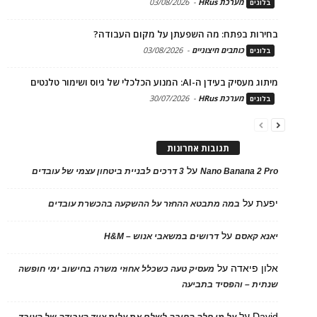
מערכת HRus
-
03/08/2026
בלוגים
בחירות בפתח: מה השפעתן על מקום העבודה?
כותבים חיצוניים
-
03/08/2026
בלוגים
מיתוג מעסיק בעידן ה-AI: המנוע הכלכלי של גיוס ושימור טלנטים
מערכת HRus
-
30/07/2026
בלוגים
תגובות אחרונות
על
Nano Banana 2 Pro
3 דרכים לבניית ביטחון עצמי של עובדים
יפעת
על
במה מתבטא ההחזר על ההשקעה בהכשרת עובדים
על
יאנא קאסם
דרושים במשאבי אנוש – H&M
אלון פיאדה
על
מעסיק טעה כשכלל אחוזי משרה בחישוב ימי חופשה
שנתית – והפסיד בתביעה
David
על
על מי חלה החובה לשלם את עלות ציוד העבודה של העובד