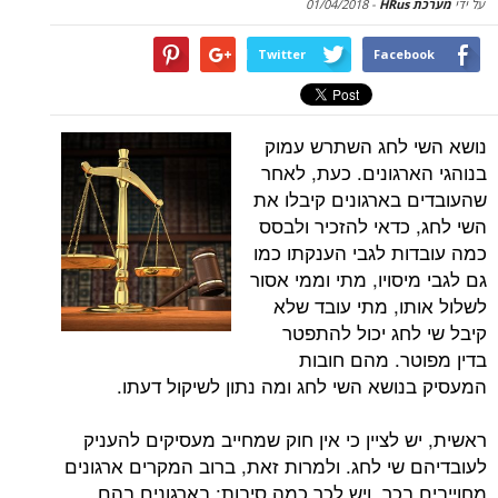
על ידי
מערכת HRus
-
01/04/2018
Twitter
Facebook
נושא השי לחג השתרש עמוק
בנוהגי הארגונים. כעת, לאחר
שהעובדים בארגונים קיבלו את
השי לחג, כדאי להזכיר ולבסס
כמה עובדות לגבי הענקתו כמו
גם לגבי מיסויו, מתי וממי אסור
לשלול אותו, מתי עובד שלא
קיבל שי לחג יכול להתפטר
בדין מפוטר. מהם חובות
המעסיק בנושא השי לחג ומה נתון לשיקול דעתו.
ראשית, יש לציין כי אין חוק שמחייב מעסיקים להעניק
לעובדיהם שי לחג. ולמרות זאת, ברוב המקרים ארגונים
מחוייבים בכך, ויש לכך כמה סיבות: בארגונים בהם