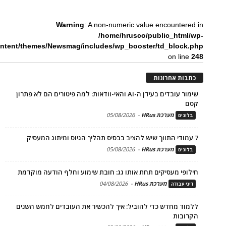
Warning
: A non-numeric value encountered in
/home/hrusco/public_html/wp-
ntent/themes/Newsmag/includes/wp_booster/td_block.php
on line
248
כתבות אחרונות
שימור עובדים בעידן ה-AI והאי-וודאות: למה פיטורים הם לא פתרון
קסם
מערכת HRus
-
05/08/2026
בלוגים
7 עמודי התווך שיש להציב בבסיס תהליך הגיוס ומיתוג המעסיק
מערכת HRus
-
05/08/2026
בלוגים
חילופי מעסיקים תחת אותו גג: חובת שימוע וחלף הודעה מוקדמת
מערכת HRus
-
04/08/2026
דיני עבודה
ללמוד מחדש כדי להוביל: איך להכשיר את העובדים לחמש השנים
הקרובות