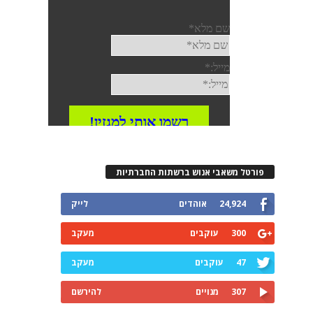
פורטל משאבי אנוש ברשתות החברתיות
24,924
אוהדים
לייק
300
עוקבים
מעקב
47
עוקבים
מעקב
307
מנויים
להירשם