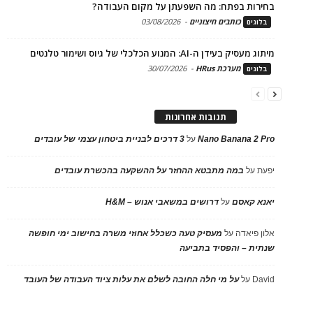
בחירות בפתח: מה השפעתן על מקום העבודה?
כותבים חיצוניים
-
03/08/2026
בלוגים
מיתוג מעסיק בעידן ה-AI: המנוע הכלכלי של גיוס ושימור טלנטים
מערכת HRus
-
30/07/2026
בלוגים
תגובות אחרונות
Nano Banana 2 Pro
על
3 דרכים לבניית ביטחון עצמי של עובדים
יפעת
על
במה מתבטא ההחזר על ההשקעה בהכשרת עובדים
יאנא קאסם
על
דרושים במשאבי אנוש – H&M
אלון פיאדה
על
מעסיק טעה כשכלל אחוזי משרה בחישוב ימי חופשה
שנתית – והפסיד בתביעה
David
על
על מי חלה החובה לשלם את עלות ציוד העבודה של העובד