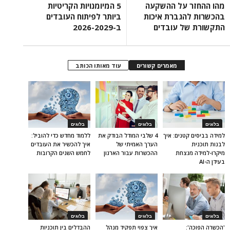
מהו ההחזר על ההשקעה
5 המיומנויות הקריטיות
בהכשרות להגברת איכות
ביותר לפיתוח העובדים
התקשורת של עובדים
ב-2026-2029
מאמרים קשורים
עוד מאותו הכותב
בלוגים
בלוגים
בלוגים
למידה בביסים קטנים: איך
4 שלבי המודל הבודק את
ללמוד מחדש כדי להוביל:
לבנות תוכנית
הערך האמיתי של
איך להכשיר את העובדים
מיקרו-למידה מנצחת
ההכשרות עבור הארגון
לחמש השנים הקרובות
בעידן ה-AI
בלוגים
בלוגים
בלוגים
'הכשרה הפוכה':
איך צפוי תפקיד מנהל
ההבדלים בין תוכניות