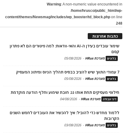
Warning
: A non-numeric value encountered in
/home/hrusco/public_html/wp-
content/themes/Newsmag/includes/wp_booster/td_block.php
on line
248
כתבות אחרונות
שימור עובדים בעידן ה-AI והאי-וודאות: למה פיטורים הם לא פתרון
קסם
מערכת HRus
-
05/08/2026
בלוגים
7 עמודי התווך שיש להציב בבסיס תהליך הגיוס ומיתוג המעסיק
מערכת HRus
-
05/08/2026
בלוגים
חילופי מעסיקים תחת אותו גג: חובת שימוע וחלף הודעה מוקדמת
מערכת HRus
-
04/08/2026
דיני עבודה
ללמוד מחדש כדי להוביל: איך להכשיר את העובדים לחמש השנים
הקרובות
מערכת HRus
-
03/08/2026
בלוגים