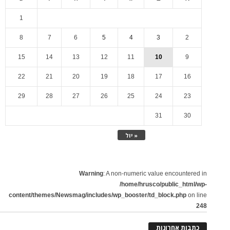
1
8
7
6
5
4
3
2
15
14
13
12
11
10
9
22
21
20
19
18
17
16
29
28
27
26
25
24
23
31
30
« יול
Warning
: A non-numeric value encountered in
/home/hrusco/public_html/wp-
content/themes/Newsmag/includes/wp_booster/td_block.php
on line
248
כתבות אחרונות