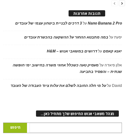
תגובות אחרונות
Nano Banana 2 Pro
על
3 דרכים לבניית ביטחון עצמי של עובדים
יפעת
על
במה מתבטא ההחזר על ההשקעה בהכשרת עובדים
יאנא קאסם
על
דרושים במשאבי אנוש – H&M
אלון פיאדה
על
מעסיק טעה כשכלל אחוזי משרה בחישוב ימי חופשה
שנתית – והפסיד בתביעה
David
על
על מי חלה החובה לשלם את עלות ציוד העבודה של העובד
מנהל משאבי אנוש החיפוש שלך מתחיל כאן…