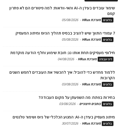
שימור עובדים בעידן ה-AI והאי-וודאות: למה פיטורים הם לא פתרון
קסם
מערכת HRus
-
05/08/2026
בלוגים
7 עמודי התווך שיש להציב בבסיס תהליך הגיוס ומיתוג המעסיק
מערכת HRus
-
05/08/2026
בלוגים
חילופי מעסיקים תחת אותו גג: חובת שימוע וחלף הודעה מוקדמת
מערכת HRus
-
04/08/2026
דיני עבודה
ללמוד מחדש כדי להוביל: איך להכשיר את העובדים לחמש השנים
הקרובות
מערכת HRus
-
03/08/2026
בלוגים
בחירות בפתח: מה השפעתן על מקום העבודה?
כותבים חיצוניים
-
03/08/2026
בלוגים
מיתוג מעסיק בעידן ה-AI: המנוע הכלכלי של גיוס ושימור טלנטים
מערכת HRus
-
30/07/2026
בלוגים