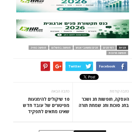
תגיות
דמי חגים
חגים ומשאבי אנוש
חופשה בתשלום
חופשה כפויה
חופשה מרוכזת
Twitter
Facebook
כתבה קודמת
כתבה הבאה
העסקה, חופשות חג ושכר
10 שיקולים להימנעות
בחג סוכות וחג שמחת תורה
מפיטורים של עובד חדש
שאינו מתאים לתפקיד