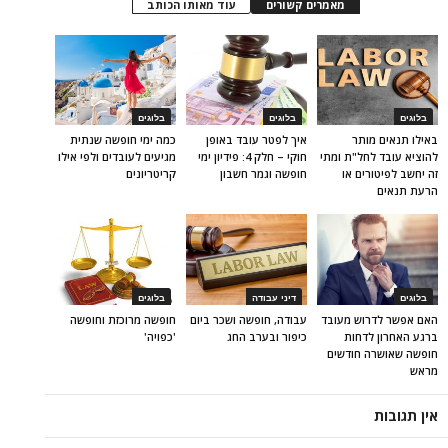
מאמרים קשורים
עוד מאותו הכותב
בלוגים
בלוגים
בלוגים
באילו תנאים מותר
איך לפטר עובד באופן
כמה ימי חופשה שנתית
להוציא עובד לחל"ת ומתי
חוקי – חלק 4: פידיון ימי
מגיעים לעובדים ולפי אילו
זה יחשב לפיטורים או
חופשה וגמר חשבון
קריטריונים
הרעת תנאים
בלוגים
דיני עבודה
בלוגים
האם אפשר לדרוש מעובד
עבודה, חופשה ושכר ביום
חופשה מרוכזת וחופשה
ברגע האחרון לדחות
כיפור ובערב החג
'כפויה'
חופשה שאושרה חודשים
מראש
אין תגובות